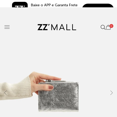
Baixe o APP e Garanta Frete 
BAIXAR
Grátis*
5.0
0