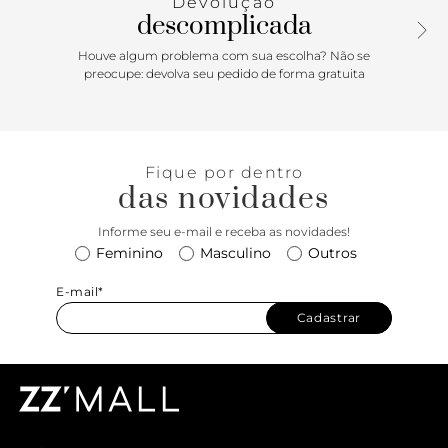
Devolução
descomplicada
Houve algum problema com sua escolha? Não se
preocupe: devolva seu pedido de forma gratuita
Fique por dentro
das novidades
Informe seu e-mail e receba as novidades!
Feminino
Masculino
Outros
E-mail*
Cadastrar