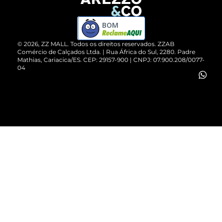
Devolução do Produto
ZZ MALL é confiável
Compre pelo WhatsApp
ZZPay
BOM
Cartão Presente
©
2026
, ZZ MALL. Todos os direitos reservados.
ZZAB
Comércio de Calçados Ltda. | Rua África do Sul, 2280. Padre
Mathias, Cariacica/ES. CEP: 29157-900 | CNPJ: 07.900.208/0077-
Vendas Corporativas
04