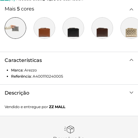
Mais
5
cores
Características
Marca:
Arezzo
Referência:
A4001110240005
Descrição
Carteira feminina pequena prata de couro. O acessório tem
Vendido e entregue por
ZZ MALL
formato quadrado, capas em tressê, contorno em costura
pesponto e bolso superior em zíper e puxador. Parte
interna na cor da carteira com divisórias e porta-cartões.
Com fecho em botão e nome da marca na capa.