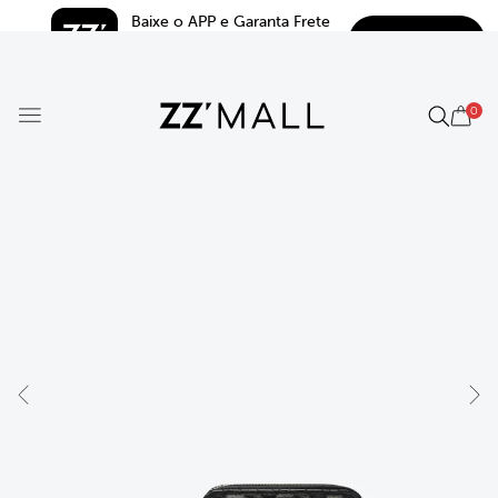
Baixe o APP e Garanta Frete 
BAIXAR
Grátis*
5.0
0