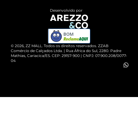
Entrega
ZZ Influ
Desenvolvido por
Devolução do Produto
ZZ MALL é confiável
Compre pelo WhatsApp
ZZPay
BOM
Cartão Presente
©
2026
, ZZ MALL. Todos os direitos reservados.
ZZAB
Comércio de Calçados Ltda. | Rua África do Sul, 2280. Padre
Mathias, Cariacica/ES. CEP: 29157-900 | CNPJ: 07.900.208/0077-
Vendas Corporativas
04