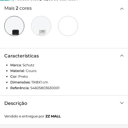
Mais
2
cores
Características
Marca:
Schutz
Material
:
Couro
Cor
:
Preto
Dimensões:
11X8X1
cm
Referência:
S4605803630001
Descrição
Sofisticada e prática, esta carteira pequena de couro com
Vendido e entregue por
ZZ MALL
acabamento de costuras matelassê é o acessório perfeito
para quem valoriza estilo e funcionalidade. O fechamento