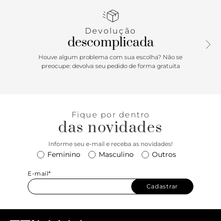
em zíper garante segurança, enquanto as divisórias
internas para cartões oferecem organização eficiente. Na
cor preta, esta carteira adiciona um toque de elegância
Devolução
clássica, tornando-se indispensável para complementar
descomplicada
qualquer look com autenticidade.
Houve algum problema com sua escolha? Não se
preocupe: devolva seu pedido de forma gratuita
Fique por dentro
das novidades
Informe seu e-mail e receba as novidades!
Feminino
Masculino
Outros
E-mail*
Cadastrar