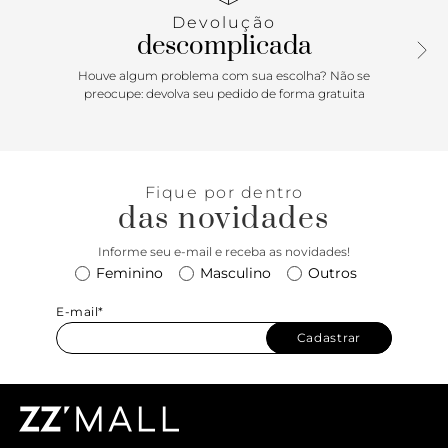
ainda mais especial. Aposte!
Devolução
descomplicada
Houve algum problema com sua escolha? Não se
preocupe: devolva seu pedido de forma gratuita
Fique por dentro
das novidades
Informe seu e-mail e receba as novidades!
Feminino
Masculino
Outros
E-mail*
Cadastrar