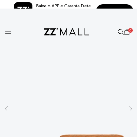
Baixe o APP e Garanta Frete 
BAIXAR
Grátis*
5.0
0