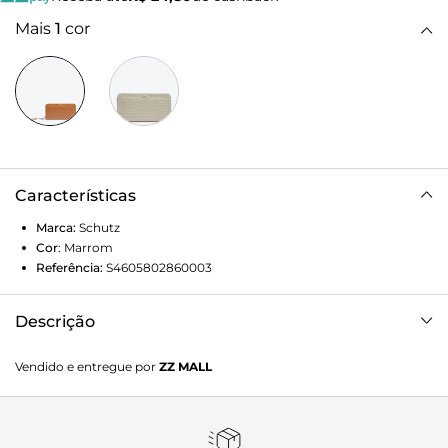
Mais
1
cor
Características
Marca:
Schutz
Cor
:
Marrom
Referência:
S4605802860003
Descrição
Com formato retangular, fechamento de zíper e o elegante
Vendido e entregue por
ZZ MALL
textura croco, essa carteira feminina conta com a
praticidade das divisórias para documentos, dinheiro,
cartões e porta moedas. O puxador de metal com logo
Schutz que arremata o zíper deixa essa carteira marrom