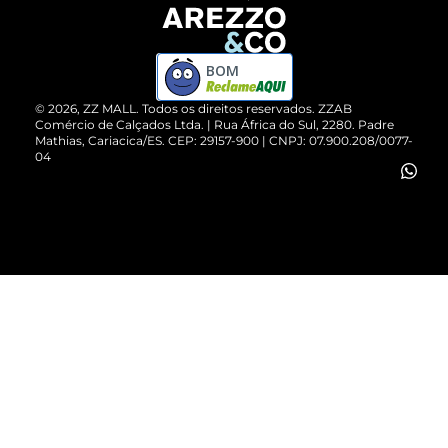
Devolução do Produto
ZZ MALL é confiável
Compre pelo WhatsApp
ZZPay
BOM
Cartão Presente
©
2026
, ZZ MALL. Todos os direitos reservados.
ZZAB
Comércio de Calçados Ltda. | Rua África do Sul, 2280. Padre
Mathias, Cariacica/ES. CEP: 29157-900 | CNPJ: 07.900.208/0077-
Vendas Corporativas
04