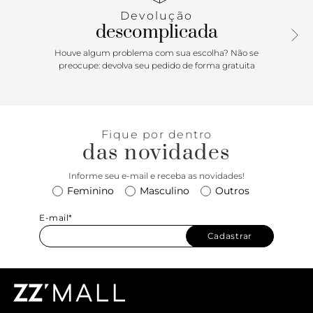
Devolução
descomplicada
Houve algum problema com sua escolha? Não se
preocupe: devolva seu pedido de forma gratuita
Fique por dentro
das novidades
Informe seu e-mail e receba as novidades!
Feminino
Masculino
Outros
E-mail*
Cadastrar