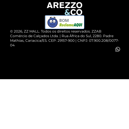
Devolução do Produto
ZZ MALL é confiável
Compre pelo WhatsApp
ZZPay
BOM
Cartão Presente
©
2026
, ZZ MALL. Todos os direitos reservados.
ZZAB
Comércio de Calçados Ltda. | Rua África do Sul, 2280. Padre
Mathias, Cariacica/ES. CEP: 29157-900 | CNPJ: 07.900.208/0077-
Vendas Corporativas
04