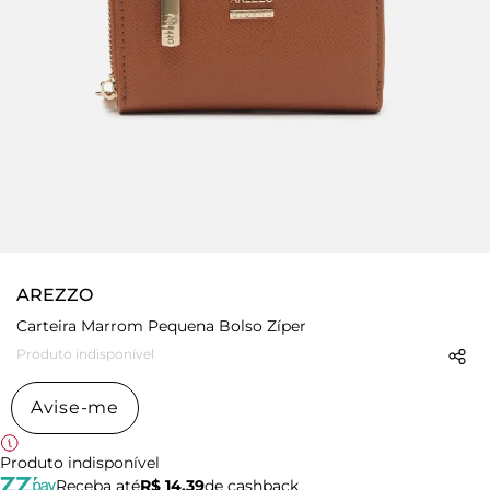
AREZZO
Carteira Marrom Pequena Bolso Zíper
Produto indisponível
Avise-me
Produto indisponível
Receba até
R$ 14,39
de cashback