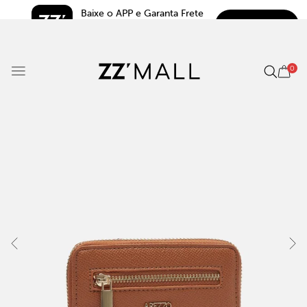
Baixe o APP e Garanta Frete 
BAIXAR
Grátis*
5.0
0