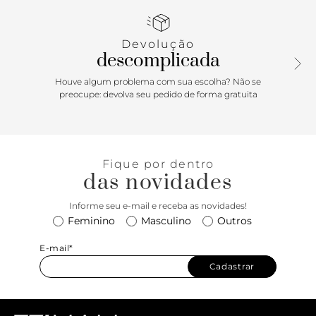
Traz detalhe em couro na capa. Parte interna na cor da
carteira com divisórias, porta-cartões e bolso para moedas.
Devolução
descomplicada
Houve algum problema com sua escolha? Não se
preocupe: devolva seu pedido de forma gratuita
Fique por dentro
das novidades
Informe seu e-mail e receba as novidades!
Feminino
Masculino
Outros
E-mail*
Cadastrar