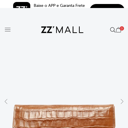
Baixe o APP e Garanta Frete 
BAIXAR
Grátis*
5.0
0