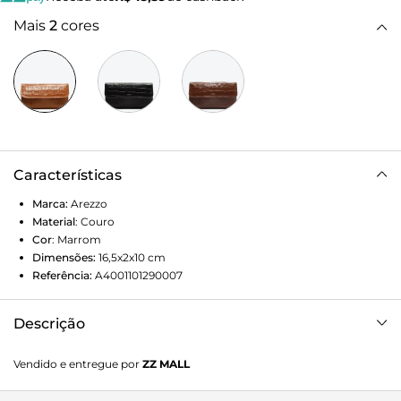
Mais
2
cores
Características
Marca:
Arezzo
Material
:
Couro
Cor
:
Marrom
Dimensões:
16,5x2x10
cm
Referência:
A4001101290007
Descrição
Carteira grande marrom de couro. O acessório tem
Vendido e entregue por
ZZ MALL
formato retangular e fecho em tampo com textura croco e
inscrição do nome da marca, além de botão de pressão.