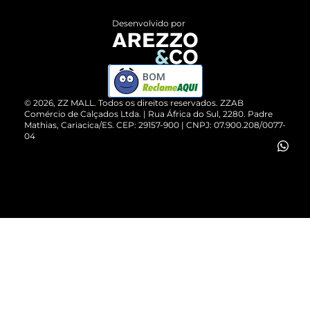
Entrega
ZZ Influ
Desenvolvido por
Devolução do Produto
ZZ MALL é confiável
Compre pelo WhatsApp
ZZPay
BOM
Cartão Presente
©
2026
, ZZ MALL. Todos os direitos reservados.
ZZAB
Comércio de Calçados Ltda. | Rua África do Sul, 2280. Padre
Mathias, Cariacica/ES. CEP: 29157-900 | CNPJ: 07.900.208/0077-
Vendas Corporativas
04