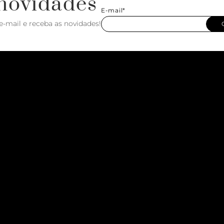
novidades
E-mail*
e-mail e receba as novidades!