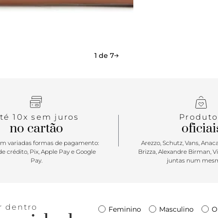
contorno de 
pespontos a
cartão inte
documentos,
em zíper. A
1 de 7
metalizado n
Porque Apo
Aquela carte
tudo que pre
té 10x sem juros
Produto
delicada e p
no cartão
oficiai
ANACAPRI Lo
temporada n
m variadas formas de pagamento:
Arezzo, Schutz, Vans, Anacap
combinando 
e crédito, Pix, Apple Pay e Google
Brizza, Alexandre Birman, V
Pay.
juntas num mesm
ser carrega
perfeita!
r dentro
Feminino
Masculino
O