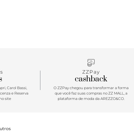
toda a peça e na capa traseira em costura de
parentes de mesmo tom. Forrada, vem com porta-
rno com duas divisórias para acomodar cartões e
 com bolsinho para moedas. Fechamento superior
presenta assinatura ANACAPRI em carimbo
a capa frontal.
star
ira simplesmente P-E-R-F-E-I-T-A para carregar
cisa: dinheiro, documentos e cartões. Feminina,
s
ZZPay
rática, comporta tudo que é essencial para uma
s
cashback
ver carregar por aí com muito estilo. Vem para a
uma paleta monocromática e colorida -
ri, Carol Bassi,
O ZZPay chegou para transformar a forma
com diferentes bolsas e mochilas! Prática, pode
icenza e Reserva
que você faz suas compras no ZZ MALL, a
o site
plataforma de moda da AREZZO&CO.
da nas mãos para compromissos rápidos. Aliada
utros