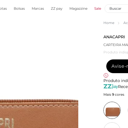
otas
Bolsas
Marcas
ZZ pay
Magazzine
Sale
Home
Ac
ANACAPRI
CARTEIRA M
Produto indis
Avise
Produto ind
Rece
Mais
9
cores