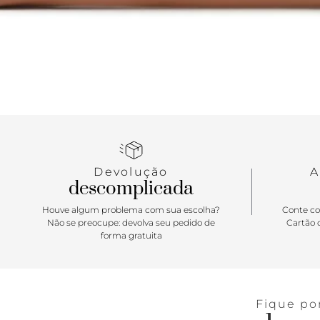
Devolução
A
descomplicada
Houve algum problema com sua escolha?
Conte co
Não se preocupe: devolva seu pedido de
Cartão d
forma gratuita
Fique po