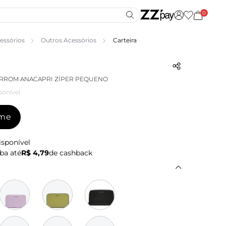
0
essórios
Outros Acessórios
Carteira
ARROM ANACAPRI ZÍPER PEQUENO
ponível
-me
isponível
ba até
R$ 4,79
de cashback