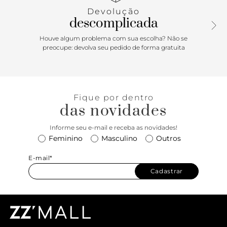
prova de que itens funcionais também podem trazer uma
Devolução
boa dose de personalidade e elegância!
descomplicada
Houve algum problema com sua escolha? Não se
preocupe: devolva seu pedido de forma gratuita
Fique por dentro
das novidades
Informe seu e-mail e receba as novidades!
Feminino
Masculino
Outros
E-mail*
Cadastrar