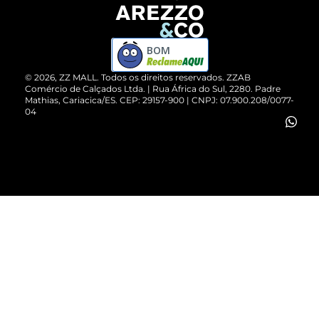
Devolução do Produto
ZZ MALL é confiável
Compre pelo WhatsApp
ZZPay
BOM
Cartão Presente
©
2026
, ZZ MALL. Todos os direitos reservados.
ZZAB
Comércio de Calçados Ltda. | Rua África do Sul, 2280. Padre
Mathias, Cariacica/ES. CEP: 29157-900 | CNPJ: 07.900.208/0077-
Vendas Corporativas
04