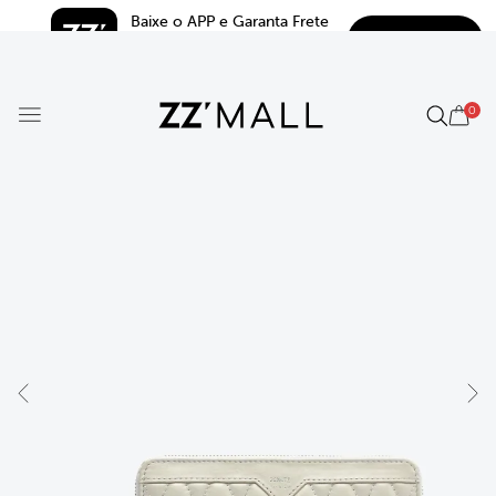
Baixe o APP e Garanta Frete 
BAIXAR
Grátis*
5.0
0