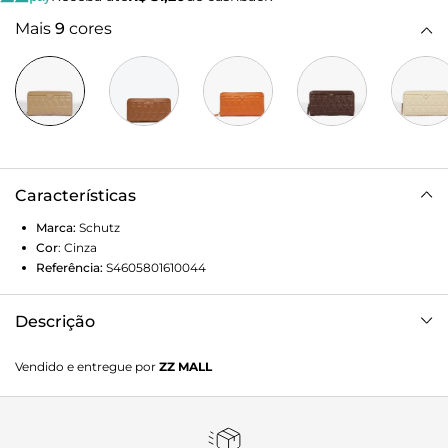
Mais
9
cores
Características
Marca:
Schutz
Cor
:
Cinza
Referência:
S4605801610044
Descrição
Com formato retangular e trazendo a característica
Vendido e entregue por
ZZ MALL
construção matelassê da família 944 (hit da Schutz!), esta
carteira é perfeita por reunir tudo o que você precisa em
um só lugar, já que conta com divisões para documentos,
dinheiro e cartões. Sofisticada e cheia de estilo, ela é a