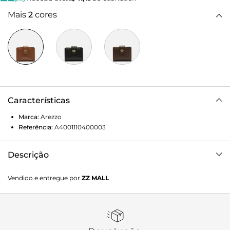
Mais
2
cores
Características
Marca:
Arezzo
Referência:
A4001110400003
Descrição
Carteira feminina pequena marrom. O acessório tem
Vendido e entregue por
ZZ MALL
formato quadrado e capas em tressê. Possui fecho em
lapela com detalhe em metal dourado orgânico e botão.
Parte interna na cor da carteira com divisórias e porta-
cartões. Com inscrição do nome da marca na parte interna.