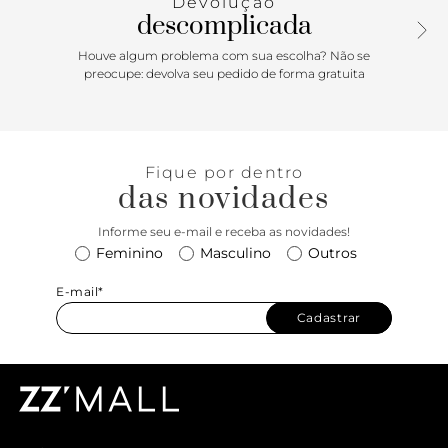
Devolução
descomplicada
Houve algum problema com sua escolha? Não se
preocupe: devolva seu pedido de forma gratuita
Fique por dentro
das novidades
Informe seu e-mail e receba as novidades!
Feminino
Masculino
Outros
E-mail*
Cadastrar