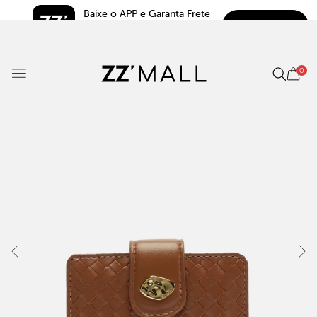
Baixe o APP e Garanta Frete 
BAIXAR
Grátis*
5.0
0