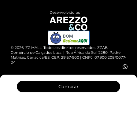
Políticas de Privacidade
Entrega
ZZ Influ
Desenvolvido por
Devolução do Produto
ZZ MALL é confiável
Compre pelo WhatsApp
ZZPay
BOM
Cartão Presente
©
2026
, ZZ MALL. Todos os direitos reservados.
ZZAB
Comércio de Calçados Ltda. | Rua África do Sul, 2280. Padre
Mathias, Cariacica/ES. CEP: 29157-900 | CNPJ: 07.900.208/0077-
Vendas Corporativas
04
Comprar