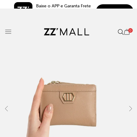
Baixe o APP e Garanta Frete 
BAIXAR
Grátis*
5.0
0