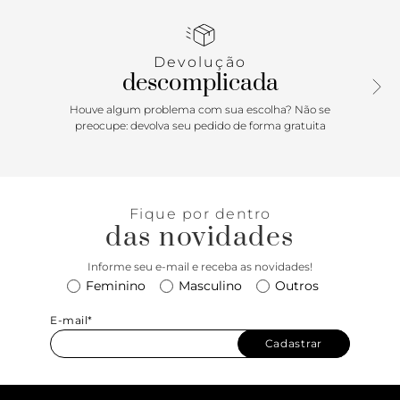
Parte interna na cor da carteira com divisórias e porta-
cartões. Com tira e recorte na parte superior e aplicação de
peça de metal geométrica.
Devolução
descomplicada
Houve algum problema com sua escolha? Não se
preocupe: devolva seu pedido de forma gratuita
Fique por dentro
das novidades
Informe seu e-mail e receba as novidades!
Feminino
Masculino
Outros
E-mail*
Cadastrar