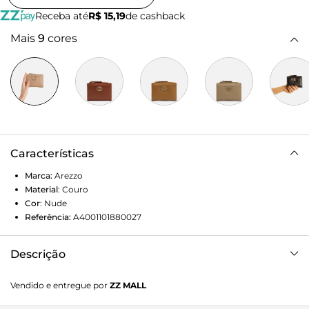
Receba até
R$ 15,19
de cashback
Mais
9
cores
Características
Marca:
Arezzo
Material
:
Couro
Cor
:
Nude
Referência:
A4001101880027
Descrição
Carteira feminina pequena bege de couro. O acessório tem
Vendido e entregue por
ZZ MALL
formato quadrado, contorno em costura pesponto, fecho
em botão interno e bolso superior com zíper e puxador.