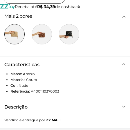
Receba até
R$ 34,39
de cashback
Mais
2
cores
Características
Marca:
Arezzo
Material
:
Couro
Cor
:
Nude
Referência:
A4001110370003
Descrição
Carteira feminina pequena bege de couro. O acessório tem
Vendido e entregue por
ZZ MALL
formato quadrado e costuras em matelassê em V nas
capas. Parte interna na cor da carteira com bolso central,