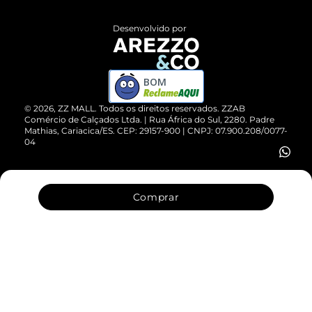
Políticas de Privacidade
Entrega
ZZ Influ
Desenvolvido por
Devolução do Produto
ZZ MALL é confiável
Compre pelo WhatsApp
ZZPay
BOM
Cartão Presente
©
2026
, ZZ MALL. Todos os direitos reservados.
ZZAB
Comércio de Calçados Ltda. | Rua África do Sul, 2280. Padre
Mathias, Cariacica/ES. CEP: 29157-900 | CNPJ: 07.900.208/0077-
Vendas Corporativas
04
Comprar