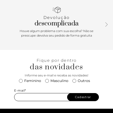
zíper e puxador, além de divisórias e porta-cartões. Com
detalhe em metal geométrico dourado na capa.
Devolução
descomplicada
Houve algum problema com sua escolha? Não se
preocupe: devolva seu pedido de forma gratuita
Fique por dentro
das novidades
Informe seu e-mail e receba as novidades!
Feminino
Masculino
Outros
E-mail*
Cadastrar