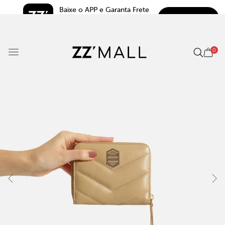
Baixe o APP e Garanta Frete 
BAIXAR
Grátis*
5.0
0