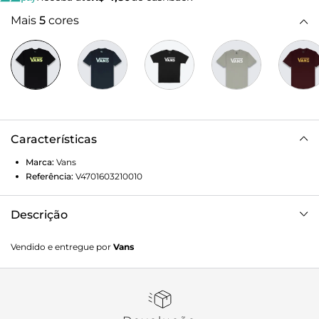
Mais
5
cores
Características
Marca:
Vans
Referência:
V4701603210010
Descrição
Fundada na Califórnia em 1966, a Vans está envolvida com
Vendido e entregue por
Vans
a cultura de rua, artes, música e ligada ao skate e à
evolução do esporte, sem perder a essência. Dos clássicos
aos modernos, a Vans possui uma enorme variedade de
modelos de tênis, roupas e acessórios, sempre mantendo o
estilo "Off The Wall". A Camiseta Vans Classic SS Black de