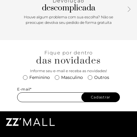
Devolução
manga curta, possui estampa frontal com assinatura Vans
descomplicada
em "Drop V", centralizada na altura do peito, em silk à base
d’água. Traz etiqueta tecida Vans aplicada na manga, gola
Houve algum problema com sua escolha? Não se
redonda e costura reforçada nos ombros.
preocupe: devolva seu pedido de forma gratuita
Fique por dentro
das novidades
Informe seu e-mail e receba as novidades!
Feminino
Masculino
Outros
E-mail*
Cadastrar