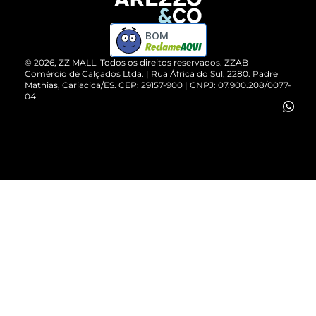
Devolução do Produto
ZZ MALL é confiável
Compre pelo WhatsApp
ZZPay
BOM
Cartão Presente
©
2026
, ZZ MALL. Todos os direitos reservados.
ZZAB
Comércio de Calçados Ltda. | Rua África do Sul, 2280. Padre
Mathias, Cariacica/ES. CEP: 29157-900 | CNPJ: 07.900.208/0077-
Vendas Corporativas
04