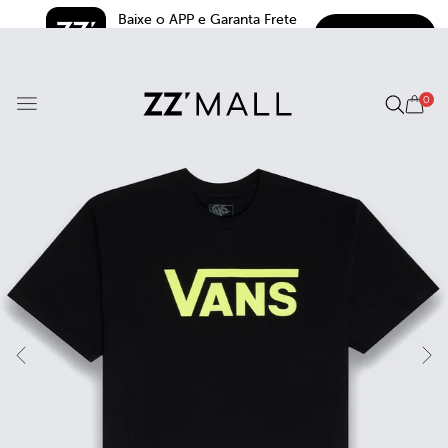
Baixe o APP e Garanta Frete 
BAIXAR
Grátis*
5.0
0