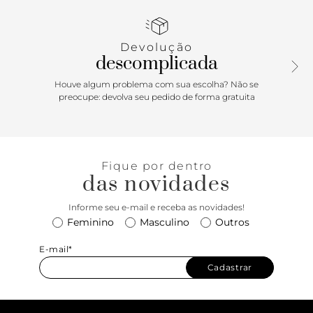
do seu guarda-roupa. A estampa serigrafada de longa
duração, com a assinatura personalizada da Vans na parte
frontal, na altura do peito, no lado esquerdo - e o alfabeto
Devolução
“Off the Wall" nas costas, adicionando um toque streetwear
descomplicada
para um clássico Vans.
Houve algum problema com sua escolha? Não se
preocupe: devolva seu pedido de forma gratuita
Fique por dentro
das novidades
Informe seu e-mail e receba as novidades!
Feminino
Masculino
Outros
E-mail*
Cadastrar