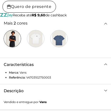
Quero de presente
Receba até
R$ 9,60
de cashback
Mais
2
cores
Características
Marca:
Vans
Referência:
V4703102750003
Descrição
Clássica e descolada. Com mangas curtas para um estilo
Vendido e entregue por
Vans
casual para o dia a dia, a Camiseta Style 001 Ss Black se
tornará instantaneamente uma das peças mais desejadas