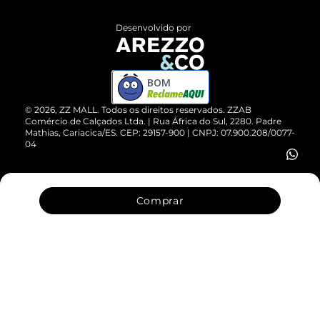
Políticas de Privacidade
Entrega
ZZ Influ
Desenvolvido por
Devolução do Produto
ZZ MALL é confiável
Compre pelo WhatsApp
ZZPay
BOM
Cartão Presente
©
2026
, ZZ MALL. Todos os direitos reservados.
ZZAB
Comércio de Calçados Ltda. | Rua África do Sul, 2280. Padre
Mathias, Cariacica/ES. CEP: 29157-900 | CNPJ: 07.900.208/0077-
Vendas Corporativas
04
Comprar