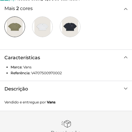
Mais
2
cores
Características
Marca:
Vans
Referência:
V4707500970002
Descrição
O estilo “Off The Wall” é referência nas artes, na cultura de
Vendido e entregue por
Vans
rua e nos esportes de ação. Com estampa na altura do
peito, no lado esquerdo, com assinatura Vans em letra
cursiva, a Camiseta Ss Classic Script Bay Leaf de manga
curta é urbana e compõe o visual casual, com inspiração no
street style. Confeccionada em algodão e gola careca em