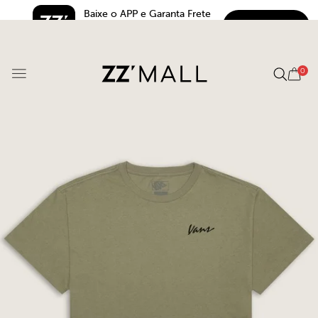
Baixe o APP e Garanta Frete 
BAIXAR
Grátis*
5.0
0