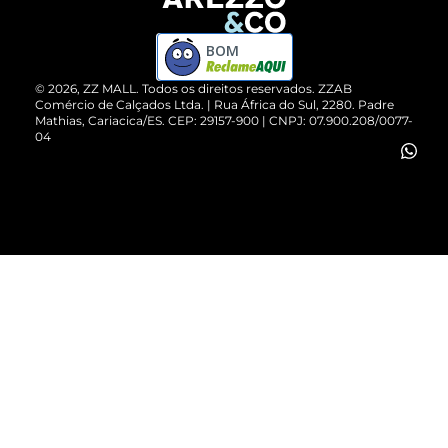
Devolução do Produto
ZZ MALL é confiável
Compre pelo WhatsApp
ZZPay
BOM
Cartão Presente
©
2026
, ZZ MALL. Todos os direitos reservados.
ZZAB
Comércio de Calçados Ltda. | Rua África do Sul, 2280. Padre
Mathias, Cariacica/ES. CEP: 29157-900 | CNPJ: 07.900.208/0077-
Vendas Corporativas
04