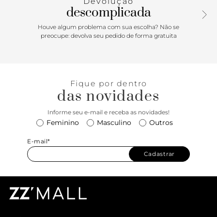
Devolução
rib, a camiseta com modelagem cropped - mais curta e
descomplicada
que veste soltinha no corpo - para uso em diversos
momentos, tanto como os de lazer como na prática de
Houve algum problema com sua escolha? Não se
esportes de ação. A camiseta proporciona conforto e veste
preocupe: devolva seu pedido de forma gratuita
fácil, onde a única preocupação é apenas curtir dentro e
fora das pistas com estilo.
Fique por dentro
das novidades
Informe seu e-mail e receba as novidades!
Feminino
Masculino
Outros
E-mail*
Cadastrar