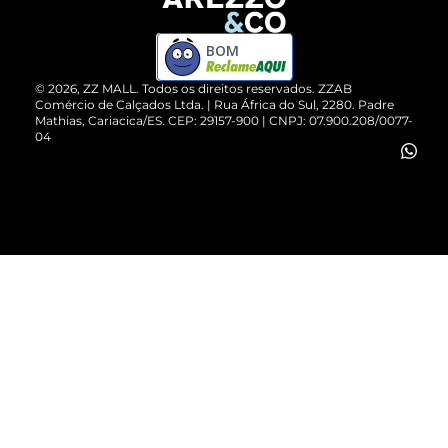
Devolução do Produto
ZZ MALL é confiável
Compre pelo WhatsApp
ZZPay
BOM
Cartão Presente
©
2026
, ZZ MALL. Todos os direitos reservados.
ZZAB
Comércio de Calçados Ltda. | Rua África do Sul, 2280. Padre
Mathias, Cariacica/ES. CEP: 29157-900 | CNPJ: 07.900.208/0077-
Vendas Corporativas
04