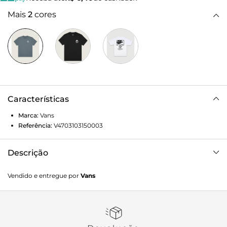
Mais
2
cores
Características
Marca:
Vans
Referência:
V4703103150003
Descrição
Clássica e estilosa. Um pedaço da história da Vans é
Vendido e entregue por
Vans
homenageado nesta camiseta clássica de gola redonda. A
Camiseta Ss Circle Bones Stormy Weather combina
mangas curtas para um estilo casual para o dia a dia com
algodão respirável para manter você fresco. Ainda mais
estilosa? O modelo traz estampas frontal e nas costas,