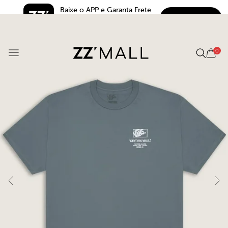
Baixe o APP e Garanta Frete 
BAIXAR
Grátis*
5.0
0