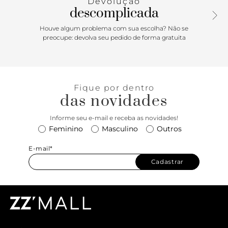
Devolução
homenageando o lançamento original do Sk8-Hi Old Skool.
descomplicada
Houve algum problema com sua escolha? Não se
preocupe: devolva seu pedido de forma gratuita
Fique por dentro
das novidades
Informe seu e-mail e receba as novidades!
Feminino
Masculino
Outros
E-mail*
Cadastrar