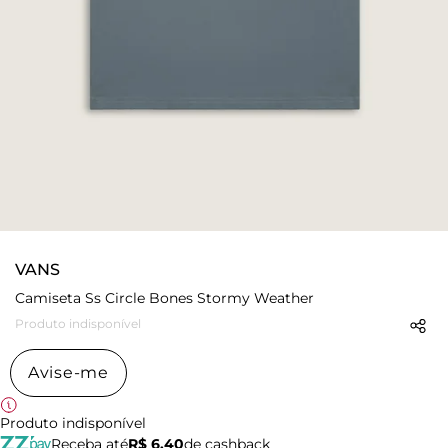
VANS
Camiseta Ss Circle Bones Stormy Weather
Produto indisponível
Avise-me
Produto indisponível
Receba até
R$ 6,40
de cashback