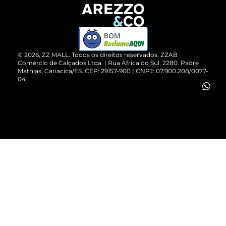
Devolução do Produto
ZZ MALL é confiável
Compre pelo WhatsApp
ZZPay
BOM
Cartão Presente
©
2026
, ZZ MALL. Todos os direitos reservados.
ZZAB
Comércio de Calçados Ltda. | Rua África do Sul, 2280. Padre
Mathias, Cariacica/ES. CEP: 29157-900 | CNPJ: 07.900.208/0077-
Vendas Corporativas
04