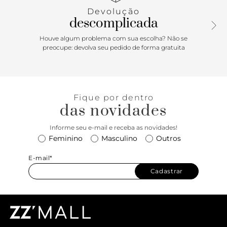
manga curta Vans é confeccionada em algodão 100%, gola
Devolução
canelada, costuras aparentes em pespontos nas mangas e
descomplicada
barra, com etiqueta tecida com logotipo Vans aplicada na
lateral. Apresenta estampa frontal icônica com assinatura
Houve algum problema com sua escolha? Não se
Vans em “Drop V” centralizado na altura do peito, em silk à
preocupe: devolva seu pedido de forma gratuita
base d’água. Perfeita para todos os momentos.
Fique por dentro
das novidades
Informe seu e-mail e receba as novidades!
Feminino
Masculino
Outros
E-mail*
Cadastrar