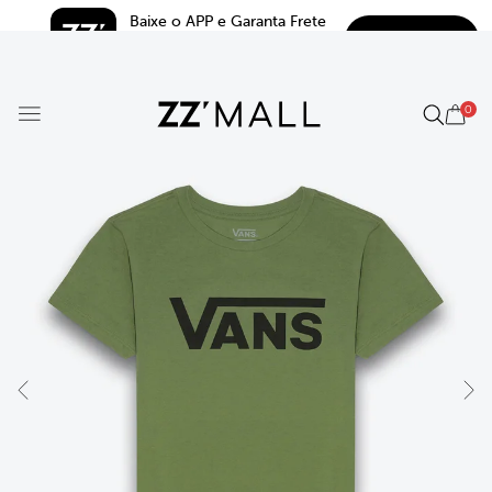
Baixe o APP e Garanta Frete 
BAIXAR
Grátis*
5.0
0