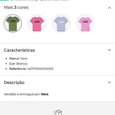
Mais
3
cores
Características
Marca:
Vans
Cor
:
Branco
Referência:
V4707500010003
Descrição
Clássico Vans é atemporal. Autenticidade “Off The Wall” na
Vendido e entregue por
Vans
essência. Um visual tradicional que nunca sai de moda. A
Camiseta Flying V Crew Ss Loden Green White é icônica e
não passa despercebida. De silhueta clássica com corte
mais ajustado ao corpo, a camiseta feminina verde de