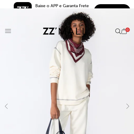
Baixe o APP e Garanta Frete 
BAIXAR
Grátis*
5.0
0