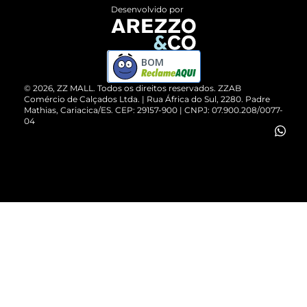
Entrega
ZZ Influ
Desenvolvido por
Devolução do Produto
ZZ MALL é confiável
Compre pelo WhatsApp
ZZPay
BOM
Cartão Presente
©
2026
, ZZ MALL. Todos os direitos reservados.
ZZAB
Comércio de Calçados Ltda. | Rua África do Sul, 2280. Padre
Mathias, Cariacica/ES. CEP: 29157-900 | CNPJ: 07.900.208/0077-
Vendas Corporativas
04