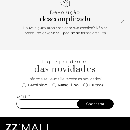
A modelagem slim garante um visual moderno que deixa
até mesmo o look do home office mais interessante.
Devolução
Aposte! Composição: 100% Algodão
descomplicada
Houve algum problema com sua escolha? Não se
preocupe: devolva seu pedido de forma gratuita
Fique por dentro
das novidades
Informe seu e-mail e receba as novidades!
Feminino
Masculino
Outros
E-mail*
Cadastrar