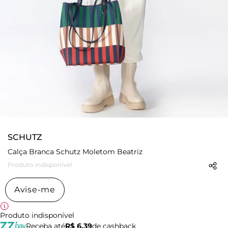
SCHUTZ
Calça Branca Schutz Moletom Beatriz
Produto indisponível
Avise-me
Produto indisponível
Receba até
R$ 6,39
de cashback