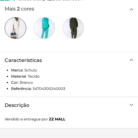
Mais
2
cores
Características
Marca:
Schutz
Material
:
Tecido
Cor
:
Branco
Referência:
S4704300240003
Descrição
Quem não quer uma peça confortável e super estilosa para
Vendido e entregue por
ZZ MALL
usar non-stop? A composição 100% algodão com cintura
média e elástico embutido faz com que essa calça de
moletom branca seja extremamente confortável e prática.