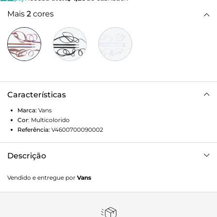
Mais
2
cores
Características
Marca:
Vans
Cor
:
Multicolorido
Referência:
V4600700090002
Descrição
Os Vans Laces 28” são cadarços em 100% poliéster com 71
Vendido e entregue por
Vans
cm de comprimento.