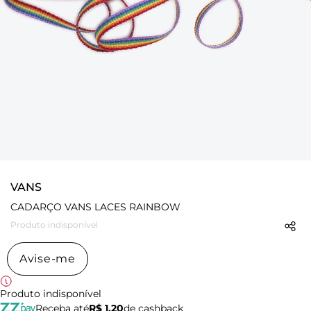
VANS
CADARÇO VANS LACES RAINBOW
Produto indisponível
Avise-me
Produto indisponível
Receba até
R$ 1,20
de cashback