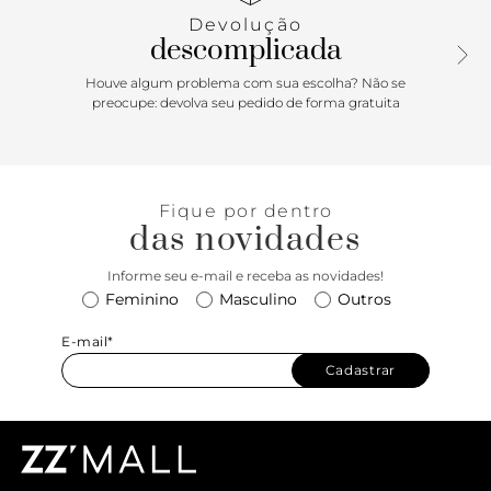
Devolução
descomplicada
Houve algum problema com sua escolha? Não se
preocupe: devolva seu pedido de forma gratuita
Fique por dentro
das novidades
Informe seu e-mail e receba as novidades!
Feminino
Masculino
Outros
E-mail*
Cadastrar