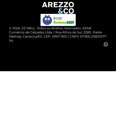
Devolução do Produto
ZZ MALL é confiável
Compre pelo WhatsApp
ZZPay
BOM
Cartão Presente
©
2026
, ZZ MALL. Todos os direitos reservados.
ZZAB
Comércio de Calçados Ltda. | Rua África do Sul, 2280. Padre
Mathias, Cariacica/ES. CEP: 29157-900 | CNPJ: 07.900.208/0077-
Vendas Corporativas
04