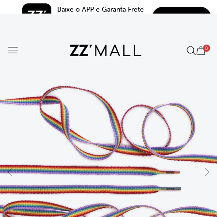
Baixe o APP e Garanta Frete 
BAIXAR
Grátis*
5.0
0