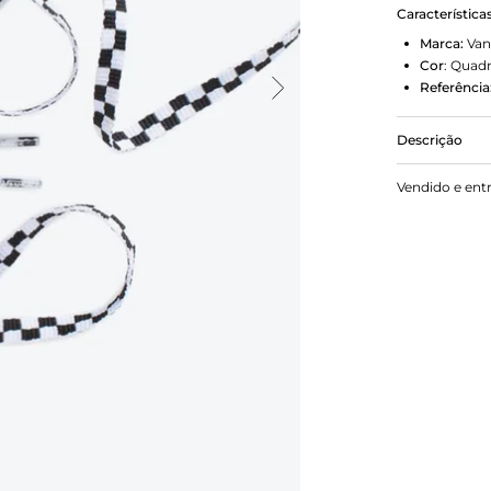
Característica
Marca:
Van
Cor
:
Quadr
Referência
Descrição
O Cadarço V
Vendido e ent
acessório c
comprimento
cada lado. 
modelo comb
separadame