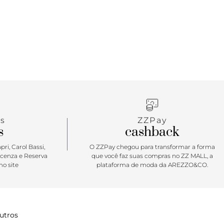
s
ZZPay
s
cashback
ri, Carol Bassi,
O ZZPay chegou para transformar a forma
icenza e Reserva
que você faz suas compras no ZZ MALL, a
o site
plataforma de moda da AREZZO&CO.
utros