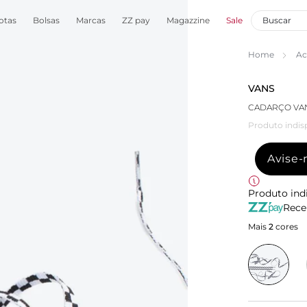
otas
Bolsas
Marcas
ZZ pay
Magazzine
Sale
Home
Ac
VANS
CADARÇO VAN
Produto indis
Avise
Produto ind
Rece
Mais
2
cores