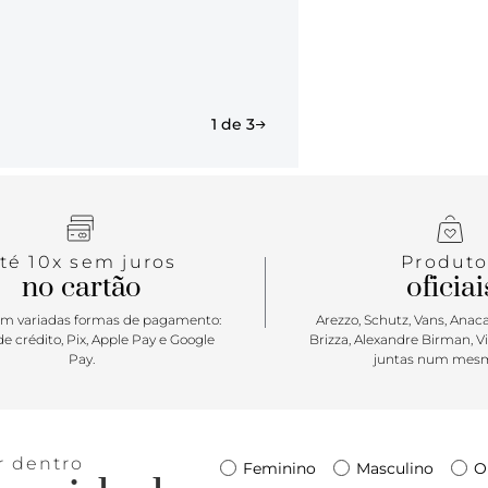
1 de 3
té 10x sem juros
Produto
no cartão
oficiai
m variadas formas de pagamento:
Arezzo, Schutz, Vans, Anacap
e crédito, Pix, Apple Pay e Google
Brizza, Alexandre Birman, V
Pay.
juntas num mesm
r dentro
Feminino
Masculino
O