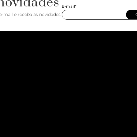
novidades
E-mail*
e-mail e receba as novidades!