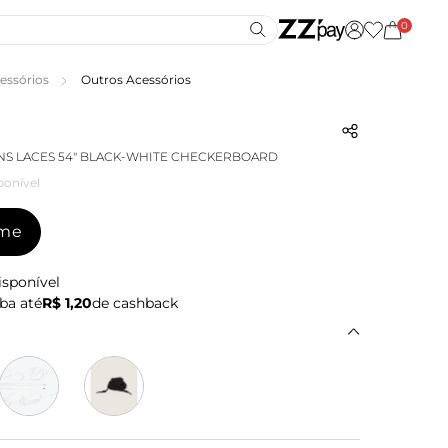
0
essórios
Outros Acessórios
S LACES 54" BLACK-WHITE CHECKERBOARD
ponível
-me
isponível
ba até
R$ 1,20
de cashback