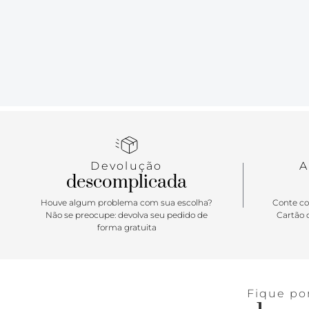
Devolução
A
descomplicada
Houve algum problema com sua escolha?
Conte co
Não se preocupe: devolva seu pedido de
Cartão d
forma gratuita
Fique po