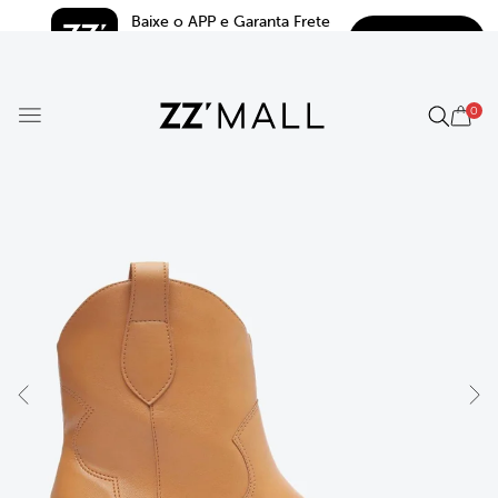
Baixe o APP e Garanta Frete 
BAIXAR
Grátis*
5.0
0