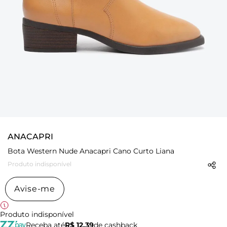
ANACAPRI
Bota Western Nude Anacapri Cano Curto Liana
Produto indisponível
Avise-me
Produto indisponível
Receba até
R$ 12,39
de cashback