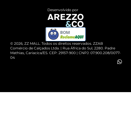
Entrega
ZZ Influ
Desenvolvido por
Devolução do Produto
ZZ MALL é confiável
Compre pelo WhatsApp
ZZPay
BOM
Cartão Presente
©
2026
, ZZ MALL. Todos os direitos reservados.
ZZAB
Comércio de Calçados Ltda. | Rua África do Sul, 2280. Padre
Mathias, Cariacica/ES. CEP: 29157-900 | CNPJ: 07.900.208/0077-
Vendas Corporativas
04