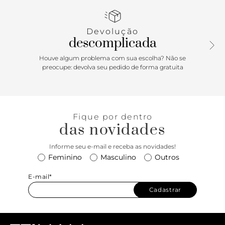
Porque Apostar: Aquela bota para usar o ano inteiro! No
melhor estilo western, ela é garantia de muita versatilidade
Devolução
e conforto. Perfeita para agregar um toque elegante e
descomplicada
fashionista nas suas montagens. Se jogue!
Houve algum problema com sua escolha? Não se
preocupe: devolva seu pedido de forma gratuita
Fique por dentro
das novidades
Informe seu e-mail e receba as novidades!
Feminino
Masculino
Outros
E-mail*
Cadastrar