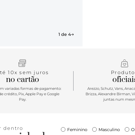
1 de 4
té 10x sem juros
Produto
no cartão
oficiai
m variadas formas de pagamento:
Arezzo, Schutz, Vans, Anacap
e crédito, Pix, Apple Pay e Google
Brizza, Alexandre Birman, V
Pay.
juntas num mesm
r dentro
Feminino
Masculino
O