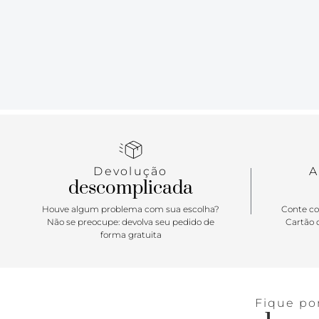
Devolução
A
descomplicada
Houve algum problema com sua escolha?
Conte co
Não se preocupe: devolva seu pedido de
Cartão d
forma gratuita
Fique po