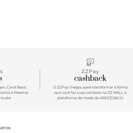
s
ZZPay
s
cashback
ri, Carol Bassi,
O ZZPay chegou para transformar a forma
icenza e Reserva
que você faz suas compras no ZZ MALL, a
o site
plataforma de moda da AREZZO&CO.
utros