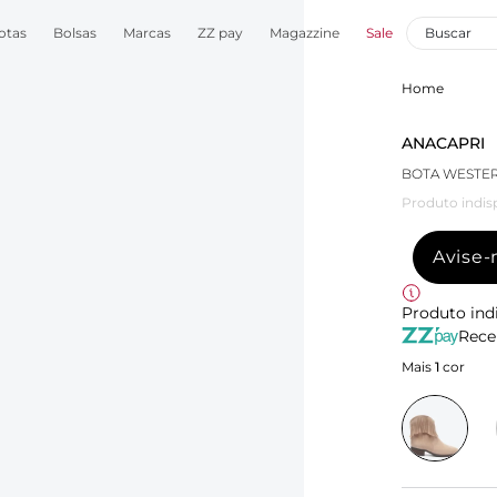
otas
Bolsas
Marcas
ZZ pay
Magazzine
Sale
Home
ANACAPRI
BOTA WESTE
Produto indis
Avise
Produto ind
Rece
Mais
1
cor