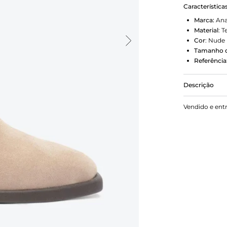
Característica
Marca:
Ana
Material
:
T
Cor
:
Nude
Tamanho d
Referência
Descrição
A bota Anac
Vendido e ent
bloco e bico
franjas.
Porque Apost
botas estil
para os loo
combina com 
infinitas pos