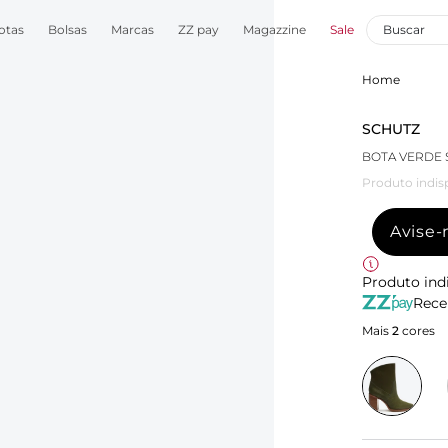
otas
Bolsas
Marcas
ZZ pay
Magazzine
Sale
Home
SCHUTZ
BOTA VERDE
Produto indis
Avise
Produto ind
Rece
Mais
2
cores