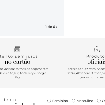
1 de 6
té 10x sem juros
Produto
no cartão
oficiai
m variadas formas de pagamento:
Arezzo, Schutz, Vans, Anacap
e crédito, Pix, Apple Pay e Google
Brizza, Alexandre Birman, V
Pay.
juntas num mesm
r dentro
Feminino
Masculino
O