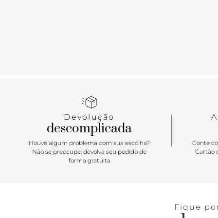
Devolução
A
descomplicada
Houve algum problema com sua escolha?
Conte co
Não se preocupe: devolva seu pedido de
Cartão d
forma gratuita
Fique po