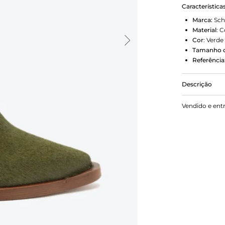
Característica
Marca:
Sch
Material
:
C
Cor
:
Verde
Tamanho d
Referência
Descrição
Com um salto
Vendido e ent
de couro ver
elegante ao 
combine-a c
skinny.