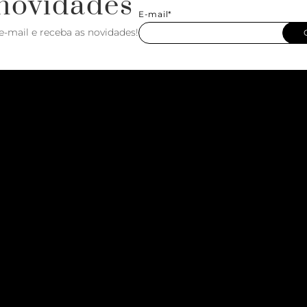
novidades
E-mail*
e-mail e receba as novidades!