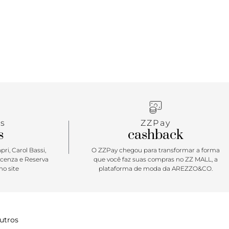
s
ZZPay
s
cashback
ri, Carol Bassi,
O ZZPay chegou para transformar a forma
icenza e Reserva
que você faz suas compras no ZZ MALL, a
o site
plataforma de moda da AREZZO&CO.
utros