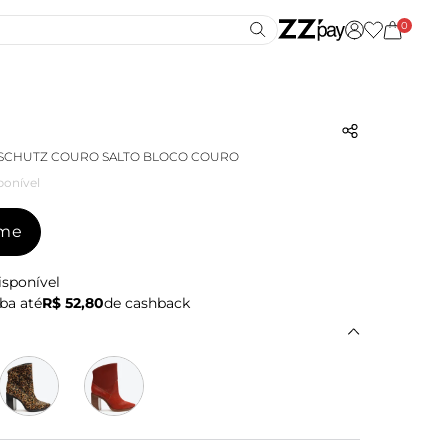
0
 SCHUTZ COURO SALTO BLOCO COURO
ponível
-me
isponível
ba até
R$ 52,80
de cashback