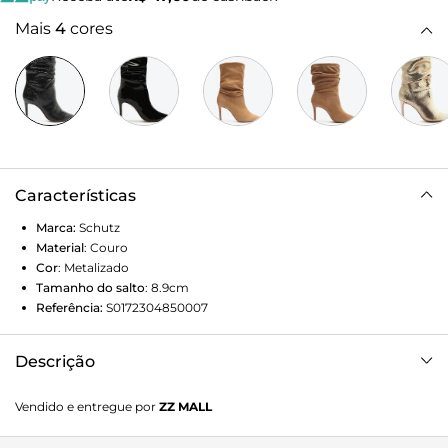
Mais
4
cores
Características
Marca:
Schutz
Material
:
Couro
Cor
:
Metalizado
Tamanho do salto
:
8.9cm
Referência:
S0172304850007
Descrição
O efeito slouch (com o cano enrugado) adiciona um toque
Vendido e entregue por
ZZ MALL
extra de estilo à sua bota bege casual! Poderosa com seu
salto alto e fino e o sofisticado acabamento em camurça,