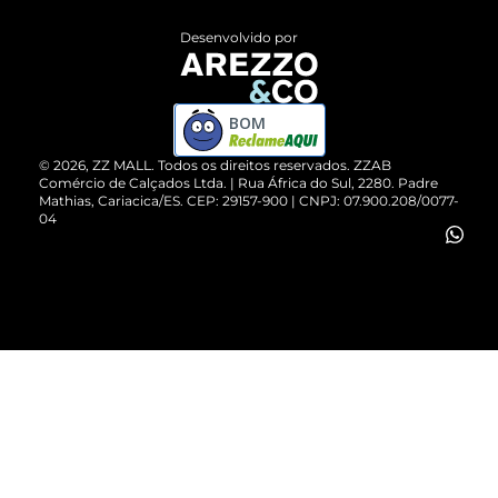
Entrega
ZZ Influ
Desenvolvido por
Devolução do Produto
ZZ MALL é confiável
Compre pelo WhatsApp
ZZPay
BOM
Cartão Presente
©
2026
, ZZ MALL. Todos os direitos reservados.
ZZAB
Comércio de Calçados Ltda. | Rua África do Sul, 2280. Padre
Mathias, Cariacica/ES. CEP: 29157-900 | CNPJ: 07.900.208/0077-
Vendas Corporativas
04