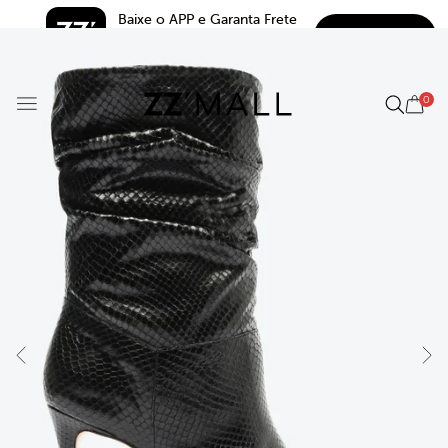
Baixe o APP e Garanta Frete 
BAIXAR
Grátis*
5.0
0