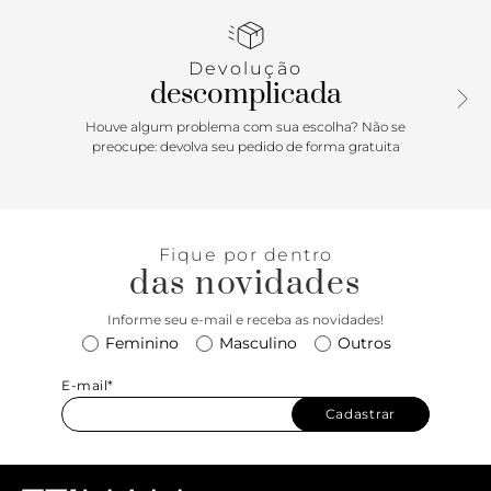
essa bota feminina vai ser um super curinga do seu closet -
o cano médio deixa esse modelo muito versátil, perfeita
para usar com saias, calça de couro, jeans, meia-calça...
Devolução
Aposte!
descomplicada
Houve algum problema com sua escolha? Não se
preocupe: devolva seu pedido de forma gratuita
Fique por dentro
das novidades
Informe seu e-mail e receba as novidades!
Feminino
Masculino
Outros
E-mail*
Cadastrar