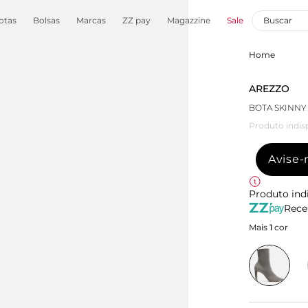
otas
Bolsas
Marcas
ZZ pay
Magazzine
Sale
Home
AREZZO
BOTA SKINNY
Produto indis
Avise
Produto ind
Rece
Mais
1
cor