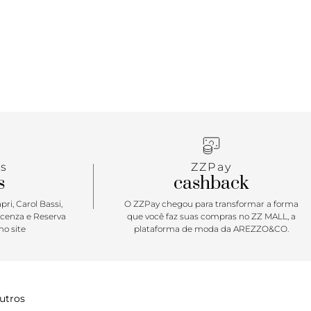
s
ZZPay
s
cashback
ri, Carol Bassi,
O ZZPay chegou para transformar a forma
icenza e Reserva
que você faz suas compras no ZZ MALL, a
o site
plataforma de moda da AREZZO&CO.
utros