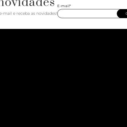
novidades
E-mail*
e-mail e receba as novidades!