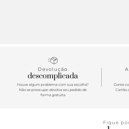
Devolução
A
descomplicada
Houve algum problema com sua escolha?
Conte co
Não se preocupe: devolva seu pedido de
Cartão d
forma gratuita
Fique po