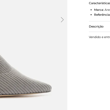
Característica
Marca:
Are
Referência
Descrição
Bota cinza 
Vendido e ent
salto alto b
ao pé e cano