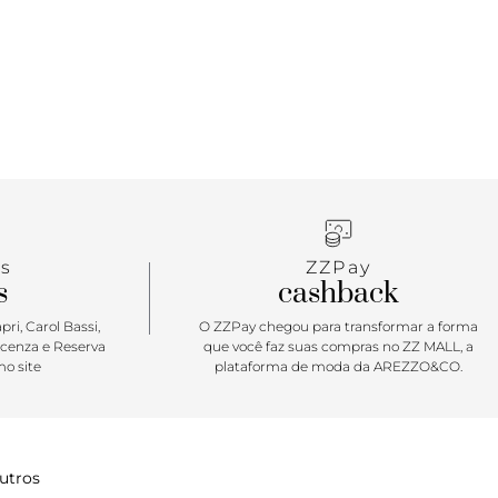
s
ZZPay
s
cashback
ri, Carol Bassi,
O ZZPay chegou para transformar a forma
icenza e Reserva
que você faz suas compras no ZZ MALL, a
o site
plataforma de moda da AREZZO&CO.
utros