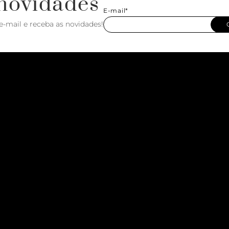
novidades
E-mail*
e-mail e receba as novidades!