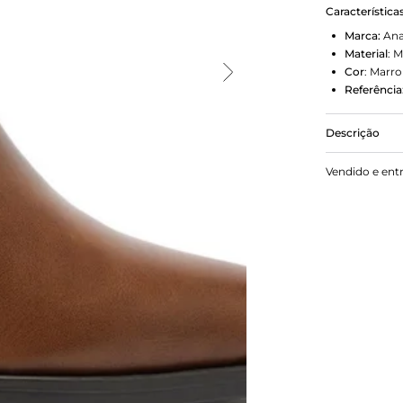
Característica
Marca:
Ana
Material
:
M
Cor
:
Marr
Referência
Descrição
Bota Chelse
Vendido e ent
cano curto, 
com efeito e
cano, com f
cano e deta
bota. Porqu
bota Chelse
bloco e bico
temporada d
em zíper met
para compor