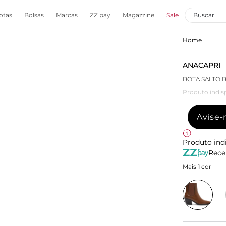
otas
Bolsas
Marcas
ZZ pay
Magazzine
Sale
Home
ANACAPRI
BOTA SALTO
Produto indis
Avise
Produto ind
Rece
Mais
1
cor