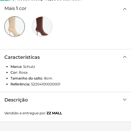
Mais
1
cor
Características
Marca:
Schutz
Cor
:
Rosa
Tamanho do salto
:
8cm
Referência:
S2204100020001
Descrição
??Aposte na elegância e sensualidade dessa tall boot e
Vendido e entregue por
ZZ MALL
eleve seus looks a um novo patamar de estilo! Com um
design clássico e atemporal, essa a peça chave para você se
destacar na multidão sem perder a sofisticação. O couro