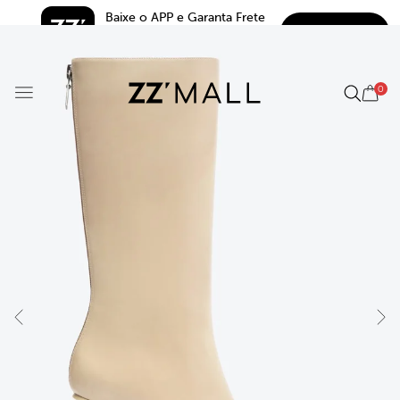
Baixe o APP e Garanta Frete 
BAIXAR
Grátis*
5.0
0