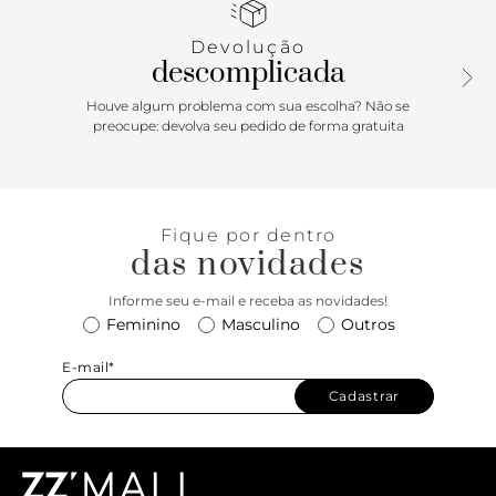
garante um visual premium e duradouro, enquanto o salto
alto fino te proporciona altura e elegância na medida certa.
Devolução
O bico fino completa o design com um toque moderno e
descomplicada
irresistível.
Houve algum problema com sua escolha? Não se
preocupe: devolva seu pedido de forma gratuita
Fique por dentro
das novidades
Informe seu e-mail e receba as novidades!
Feminino
Masculino
Outros
E-mail*
Cadastrar