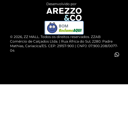
Entrega
ZZ Influ
Desenvolvido por
Devolução do Produto
ZZ MALL é confiável
Compre pelo WhatsApp
ZZPay
BOM
Cartão Presente
©
2026
, ZZ MALL. Todos os direitos reservados.
ZZAB
Comércio de Calçados Ltda. | Rua África do Sul, 2280. Padre
Mathias, Cariacica/ES. CEP: 29157-900 | CNPJ: 07.900.208/0077-
Vendas Corporativas
04