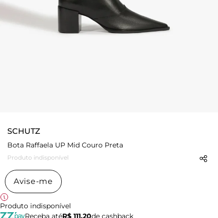
SCHUTZ
Bota Raffaela UP Mid Couro Preta
Produto indisponível
Avise-me
Produto indisponível
Receba até
R$ 111,20
de cashback