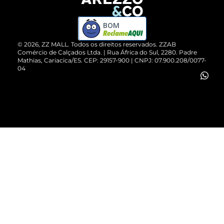
Devolução do Produto
ZZ MALL é confiável
Compre pelo WhatsApp
ZZPay
BOM
Cartão Presente
©
2026
, ZZ MALL. Todos os direitos reservados.
ZZAB
Comércio de Calçados Ltda. | Rua África do Sul, 2280. Padre
Mathias, Cariacica/ES. CEP: 29157-900 | CNPJ: 07.900.208/0077-
Vendas Corporativas
04