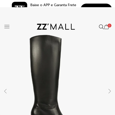
Baixe o APP e Garanta Frete 
BAIXAR
Grátis*
5.0
0