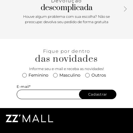
Devolução
descomplicada
Houve algum problema com sua escolha? Não se
preocupe: devolva seu pedido de forma gratuita
Fique por dentro
das novidades
Informe seu e-mail e receba as novidades!
Feminino
Masculino
Outros
E-mail*
Cadastrar