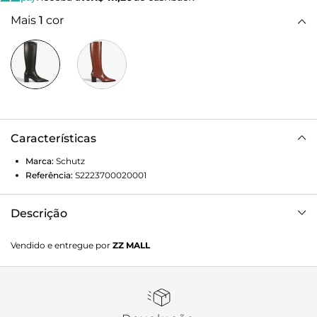
Mais
1
cor
Características
Marca:
Schutz
Referência:
S2223700020001
Descrição
Esta bota é o equilíbrio perfeito entre a sofisticação clássica
Vendido e entregue por
ZZ MALL
e o design contemporâneo. Com um acabamento
impecável em couro e bico fino, a Bota Raffaela é aquela
peça uau que transforma qualquer produção básica em um
look de passarela.