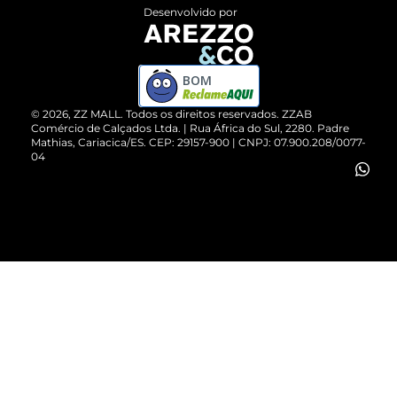
Entrega
ZZ Influ
Desenvolvido por
Devolução do Produto
ZZ MALL é confiável
Compre pelo WhatsApp
ZZPay
BOM
Cartão Presente
©
2026
, ZZ MALL. Todos os direitos reservados.
ZZAB
Comércio de Calçados Ltda. | Rua África do Sul, 2280. Padre
Mathias, Cariacica/ES. CEP: 29157-900 | CNPJ: 07.900.208/0077-
Vendas Corporativas
04