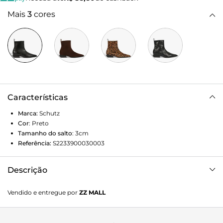
Mais
3
cores
Características
Marca:
Schutz
Cor
:
Preto
Tamanho do salto
:
3cm
Referência:
S2233900030003
Descrição
Com um design que mistura clássico e moderno, esta bota
Vendido e entregue por
ZZ MALL
de cano baixo em couro é a peça que vai elevar seu visual
com sofisticação. O fechamento em zíper na parte interna
traz praticidade e um toque discreto, enquanto o bico fino e