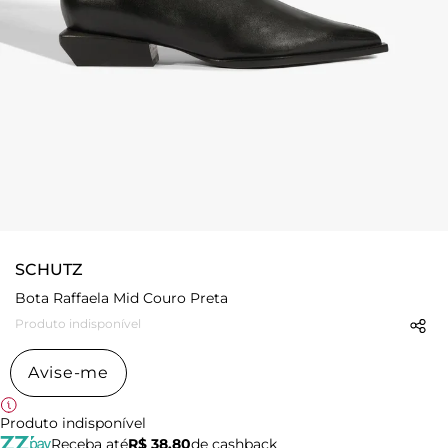
SCHUTZ
Bota Raffaela Mid Couro Preta
Produto indisponível
Avise-me
Produto indisponível
Receba até
R$ 38,80
de cashback