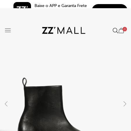
Baixe o APP e Garanta Frete 
BAIXAR
Grátis*
5.0
0