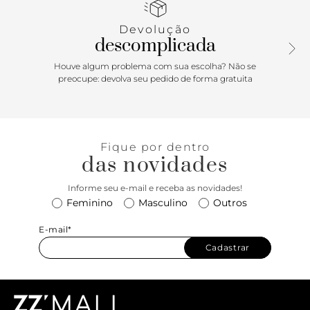
a vira aparente garantem um ar elegante. O salto bloco
geométrico com acabamento em fachete completa o look,
Devolução
adicionando um toque de ousadia e personalidade.
descomplicada
Houve algum problema com sua escolha? Não se
preocupe: devolva seu pedido de forma gratuita
Fique por dentro
das novidades
Informe seu e-mail e receba as novidades!
Feminino
Masculino
Outros
E-mail*
Cadastrar