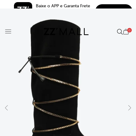
Baixe o APP e Garanta Frete 
BAIXAR
Grátis*
5.0
0