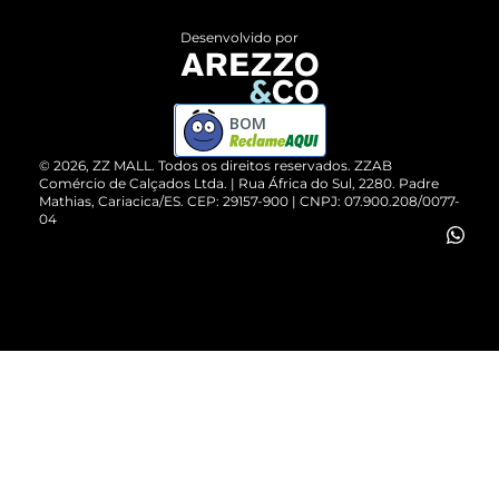
Entrega
ZZ Influ
Desenvolvido por
Devolução do Produto
ZZ MALL é confiável
Compre pelo WhatsApp
ZZPay
BOM
Cartão Presente
©
2026
, ZZ MALL. Todos os direitos reservados.
ZZAB
Comércio de Calçados Ltda. | Rua África do Sul, 2280. Padre
Mathias, Cariacica/ES. CEP: 29157-900 | CNPJ: 07.900.208/0077-
Vendas Corporativas
04