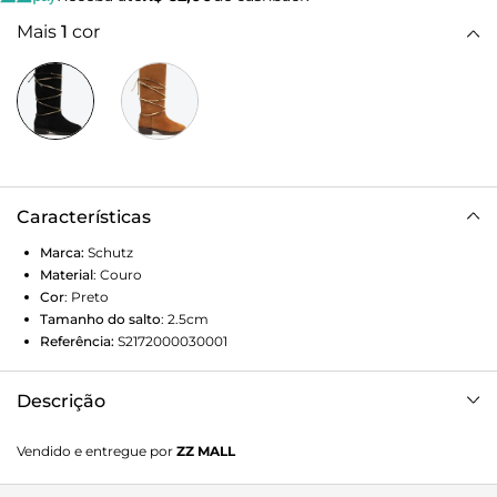
Mais
1
cor
Características
Marca:
Schutz
Material
:
Couro
Cor
:
Preto
Tamanho do salto
:
2.5cm
Referência:
S2172000030001
Descrição
A bota de camurça é perfeita para looks com inspiração
Vendido e entregue por
ZZ MALL
boho. Nesta versão, ainda ganha o toque extra das
amarrações no cano, detalhe que agrega muito ao visual.