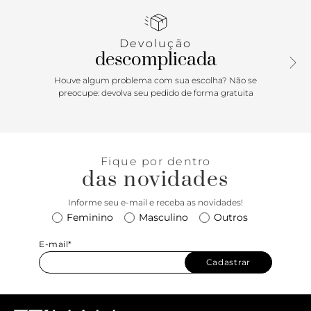
Aposte!
Devolução
descomplicada
Houve algum problema com sua escolha? Não se
preocupe: devolva seu pedido de forma gratuita
Fique por dentro
das novidades
Informe seu e-mail e receba as novidades!
Feminino
Masculino
Outros
E-mail*
Cadastrar