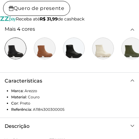
Quero de presente
Receba até
R$ 31,99
de cashback
Mais
4
cores
Características
Marca:
Arezzo
Material
:
Couro
Cor
:
Preto
Referência:
A1184300300005
Descrição
Bota Preta Salto Tratorados