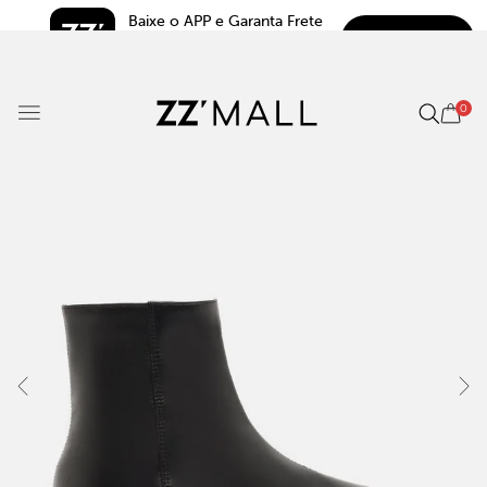
Baixe o APP e Garanta Frete 
BAIXAR
Grátis*
5.0
0