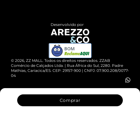
Termos de Uso
Central de Atendimento
Políticas de Privacidade
Entrega
ZZ Influ
Desenvolvido por
Devolução do Produto
ZZ MALL é confiável
Compre pelo WhatsApp
ZZPay
BOM
Cartão Presente
©
2026
, ZZ MALL. Todos os direitos reservados.
ZZAB
Comércio de Calçados Ltda. | Rua África do Sul, 2280. Padre
Mathias, Cariacica/ES. CEP: 29157-900 | CNPJ: 07.900.208/0077-
Vendas Corporativas
04
Comprar