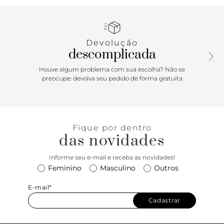
Devolução
descomplicada
Houve algum problema com sua escolha? Não se
preocupe: devolva seu pedido de forma gratuita
Fique por dentro
das novidades
Informe seu e-mail e receba as novidades!
Feminino
Masculino
Outros
E-mail*
Cadastrar