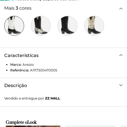
Mais
3
cores
Características
Marca:
Arezzo
Referência:
A1117300470005
Descrição
Bota preta e branca de couro. O sapato tem cano médio,
Vendido e entregue por
ZZ MALL
salto baixo bloco em fachete e ponta fina. Traz bordado
western no cabedal e cano. Não possui fechamento. Com
tiras como puxadores nas laterais do cano, facilitando o
calce.
Complete o
Look