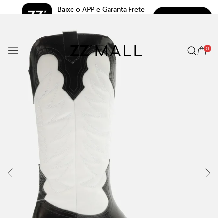
Baixe o APP e Garanta Frete 
BAIXAR
Grátis*
5.0
0