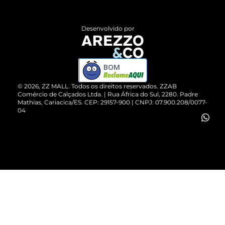
Central de Atendimento
Políticas de Privacidade
Entrega
ZZ Influ
Desenvolvido por
Devolução do Produto
ZZ MALL é confiável
Compre pelo WhatsApp
ZZPay
BOM
Cartão Presente
©
2026
, ZZ MALL. Todos os direitos reservados.
ZZAB
Comércio de Calçados Ltda. | Rua África do Sul, 2280. Padre
Mathias, Cariacica/ES. CEP: 29157-900 | CNPJ: 07.900.208/0077-
Vendas Corporativas
04