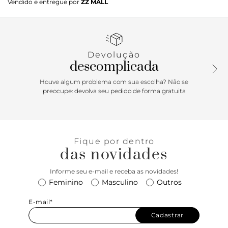
Vendido e entregue por
ZZ MALL
bloco em fachete, com detalhe em metal dourado na parte
interna, e formato arredondado na ponta. Traz cabedal
ajustado ao pé e fecho em zíper na lateral interna do cano.
Devolução
descomplicada
Houve algum problema com sua escolha? Não se
preocupe: devolva seu pedido de forma gratuita
Fique por dentro
das novidades
Informe seu e-mail e receba as novidades!
Feminino
Masculino
Outros
E-mail*
Cadastrar