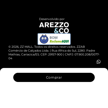
Termos de Uso
Central de Atendimento
Políticas de Privacidade
Entrega
ZZ Influ
Desenvolvido por
Devolução do Produto
ZZ MALL é confiável
Compre pelo WhatsApp
ZZPay
BOM
Cartão Presente
©
2026
, ZZ MALL. Todos os direitos reservados.
ZZAB
Comércio de Calçados Ltda. | Rua África do Sul, 2280. Padre
Mathias, Cariacica/ES. CEP: 29157-900 | CNPJ: 07.900.208/0077-
Vendas Corporativas
04
Comprar