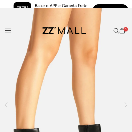
Baixe o APP e Garanta Frete 
BAIXAR
Grátis*
5.0
0