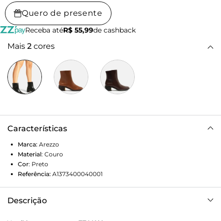
Quero de presente
Receba até
R$ 55,99
de cashback
Mais
2
cores
Características
Marca:
Arezzo
Material
:
Couro
Cor
:
Preto
Referência:
A1373400040001
Descrição
Bota preta de couro. O sapato tem cano médio, salto baixo