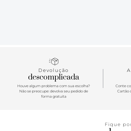
Devolução
A
descomplicada
Houve algum problema com sua escolha?
Conte co
Não se preocupe: devolva seu pedido de
Cartão d
forma gratuita
Fique po