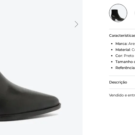
Característica
Marca:
Are
Material
:
C
Cor
:
Preto
Tamanho d
Referência
Descrição
Bota preta 
Vendido e ent
bloco e bico