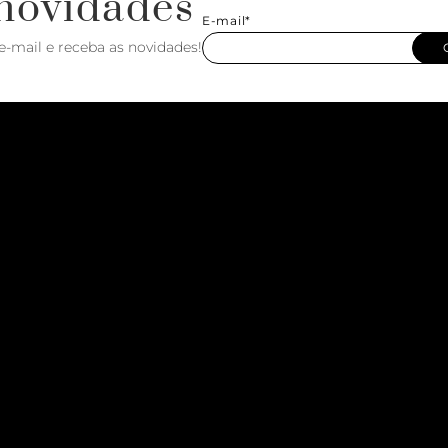
novidades
E-mail*
e-mail e receba as novidades!