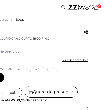
0
patos
Botas
COURO CANO CURTO BICO FINO
,49 sem juros
Guia de tamanhos
35
36
37
38
39
40
41
Quero de presente
r à sacola
ba até
R$ 39,99
de cashback