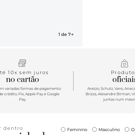
1 de 7
té 10x sem juros
Produto
no cartão
oficiai
m variadas formas de pagamento:
Arezzo, Schutz, Vans, Anacap
e crédito, Pix, Apple Pay e Google
Brizza, Alexandre Birman, V
Pay.
juntas num mesm
r dentro
Feminino
Masculino
O