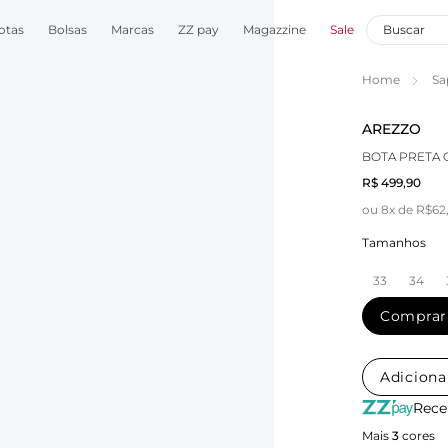
otas
Bolsas
Marcas
ZZ pay
Magazzine
Sale
Home
Sa
AREZZO
BOTA PRETA 
R$ 499,90
ou 8x de R$62
Tamanhos
33
34
Comprar
Adiciona
Rece
Mais
3
cores