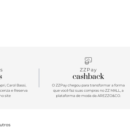
s
ZZPay
s
cashback
ri, Carol Bassi,
O ZZPay chegou para transformar a forma
icenza e Reserva
que você faz suas compras no ZZ MALL, a
o site
plataforma de moda da AREZZO&CO.
utros