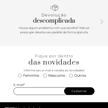
Devolução
descomplicada
Houve algum problema com sua escolha? Não se
preocupe: devolva seu pedido de forma gratuita
Fique por dentro
das novidades
Informe seu e-mail e receba as novidades!
Feminino
Masculino
Outros
E-mail*
Cadastrar