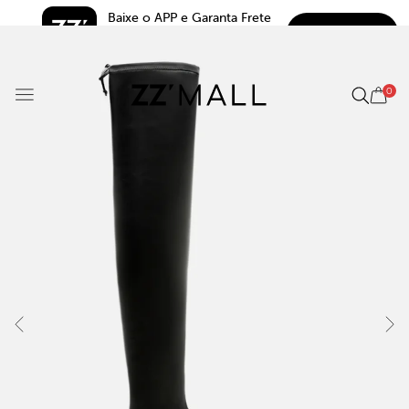
Baixe o APP e Garanta Frete 
BAIXAR
Grátis*
5.0
0