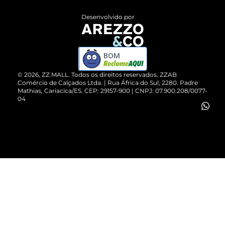
Entrega
ZZ Influ
Desenvolvido por
Devolução do Produto
ZZ MALL é confiável
Compre pelo WhatsApp
ZZPay
BOM
Cartão Presente
©
2026
, ZZ MALL. Todos os direitos reservados.
ZZAB
Comércio de Calçados Ltda. | Rua África do Sul, 2280. Padre
Mathias, Cariacica/ES. CEP: 29157-900 | CNPJ: 07.900.208/0077-
Vendas Corporativas
04