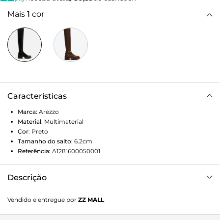
Mais
1
cor
Características
Marca:
Arezzo
Material
:
Multimaterial
Cor
:
Preto
Tamanho do salto
:
6.2cm
Referência:
A1281600050001
Descrição
Bota preta. O modelo tem cano alto que cobre os joelhos,
Vendido e entregue por
ZZ MALL
salto baixo bloco, base tratorada e bico redondo. Traz cano
ajustado às pernas e tira tipo enforcador na parte superior.