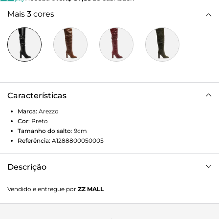
Mais
3
cores
Características
Marca:
Arezzo
Cor
:
Preto
Tamanho do salto
:
9cm
Referência:
A1288800050005
Descrição
Bota feminina preta em couro. O sapato tem cano alto que
Vendido e entregue por
ZZ MALL
cobre os joelhos, salto alto fino e ponta fina. Traz cano com
efeito amassado e fecho em zíper na lateral interna do
cano. Com recorte na parte superior e traseira do cano.