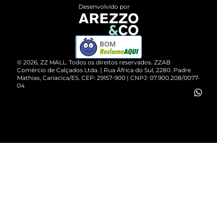
Entrega
ZZ Influ
Desenvolvido por
Devolução do Produto
ZZ MALL é confiável
Compre pelo WhatsApp
ZZPay
BOM
Cartão Presente
©
2026
, ZZ MALL. Todos os direitos reservados.
ZZAB
Comércio de Calçados Ltda. | Rua África do Sul, 2280. Padre
Mathias, Cariacica/ES. CEP: 29157-900 | CNPJ: 07.900.208/0077-
Vendas Corporativas
04