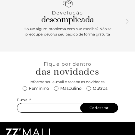
Devolução
descomplicada
Houve algum problema com sua escolha? Não se
preocupe: devolva seu pedido de forma gratuita
Fique por dentro
das novidades
Informe seu e-mail e receba as novidades!
Feminino
Masculino
Outros
E-mail*
Cadastrar