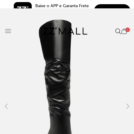
Baixe o APP e Garanta Frete 
BAIXAR
Grátis*
5.0
0