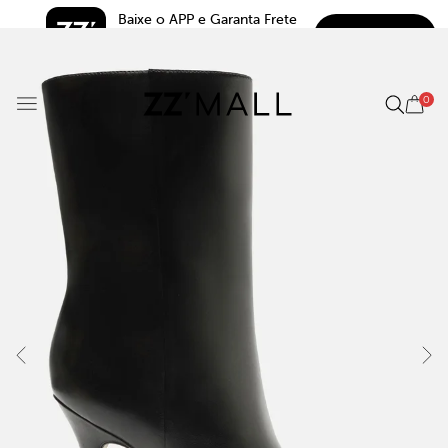
Baixe o APP e Garanta Frete 
BAIXAR
Grátis*
5.0
0