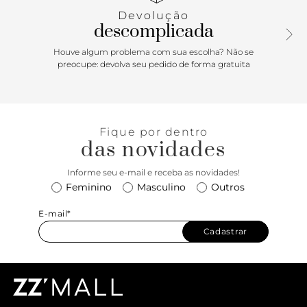
Devolução
descomplicada
Houve algum problema com sua escolha? Não se
preocupe: devolva seu pedido de forma gratuita
Fique por dentro
das novidades
Informe seu e-mail e receba as novidades!
Feminino
Masculino
Outros
E-mail*
Cadastrar