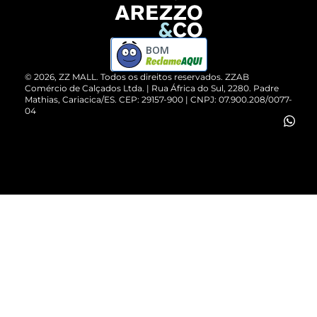
Devolução do Produto
ZZ MALL é confiável
Compre pelo WhatsApp
ZZPay
BOM
Cartão Presente
©
2026
, ZZ MALL. Todos os direitos reservados.
ZZAB
Comércio de Calçados Ltda. | Rua África do Sul, 2280. Padre
Mathias, Cariacica/ES. CEP: 29157-900 | CNPJ: 07.900.208/0077-
Vendas Corporativas
04