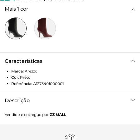
Mais
1
cor
Características
Marca:
Arezzo
Cor
:
Preto
Referência:
A1275401000001
Descrição
Bota preta de couro. O sapato tem cano curto, salto alto
Vendido e entregue por
ZZ MALL
fino, ponta fina e biqueira em metal. Traz cabedal ajustado
ao pé e fecho em zíper na lateral interna do cano.