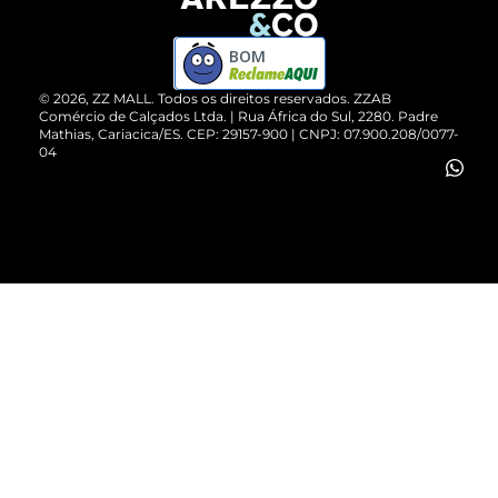
Devolução do Produto
ZZ MALL é confiável
Compre pelo WhatsApp
ZZPay
BOM
Cartão Presente
©
2026
, ZZ MALL. Todos os direitos reservados.
ZZAB
Comércio de Calçados Ltda. | Rua África do Sul, 2280. Padre
Mathias, Cariacica/ES. CEP: 29157-900 | CNPJ: 07.900.208/0077-
Vendas Corporativas
04