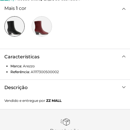
Mais
1
cor
Características
Marca:
Arezzo
Referência:
A1117300500002
Descrição
Bota preta de couro. O sapato tem cano curto, salto baixo
Vendido e entregue por
ZZ MALL
em fachete, ponta fina e biqueira em metal. Traz cabedal
ajustado ao pé e fecho em zíper na lateral interna do cano.