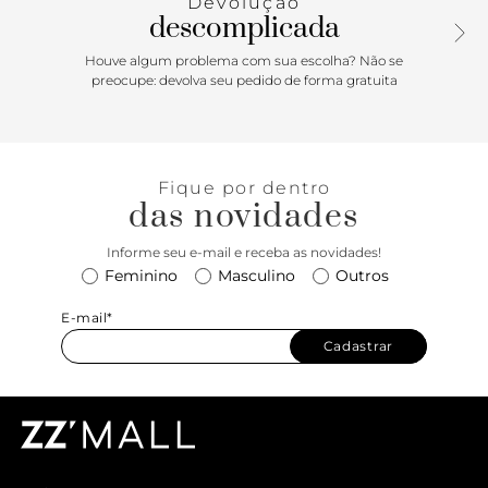
Devolução
descomplicada
Houve algum problema com sua escolha? Não se
preocupe: devolva seu pedido de forma gratuita
Fique por dentro
das novidades
Informe seu e-mail e receba as novidades!
Feminino
Masculino
Outros
E-mail*
Cadastrar