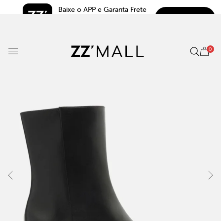
Baixe o APP e Garanta Frete 
BAIXAR
Grátis*
5.0
0