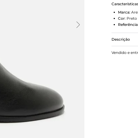
Característica
Marca:
Are
Cor
:
Preto
Referência
Descrição
Bota preta 
Vendido e ent
bloco e for
lateral inter