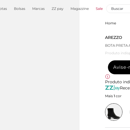
otas
Bolsas
Marcas
ZZ pay
Magazzine
Sale
Home
AREZZO
BOTA PRETA 
Produto indis
Avise
Produto ind
Rece
Mais
1
cor