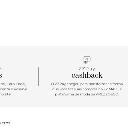
s
ZZPay
s
cashback
ri, Carol Bassi,
O ZZPay chegou para transformar a forma
icenza e Reserva
que você faz suas compras no ZZ MALL, a
o site
plataforma de moda da AREZZO&CO.
utros