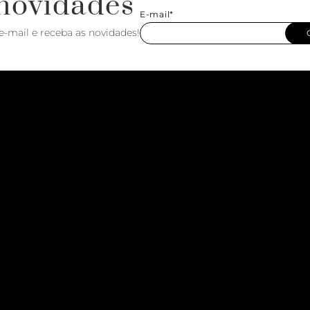
novidades
E-mail*
e-mail e receba as novidades!