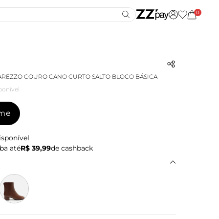
0
AREZZO COURO CANO CURTO SALTO BLOCO BÁSICA
ponível
-me
isponível
ba até
R$ 39,99
de cashback