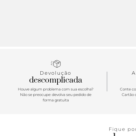
Devolução
A
descomplicada
Houve algum problema com sua escolha?
Conte co
Não se preocupe: devolva seu pedido de
Cartão d
forma gratuita
Fique po