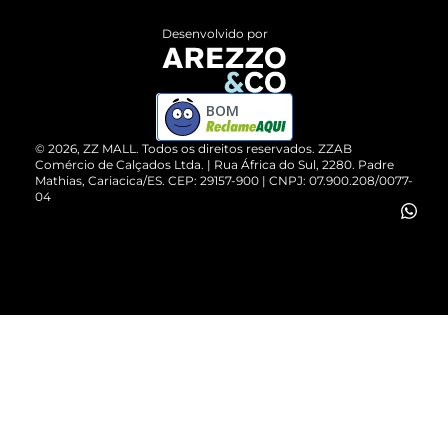
Entrega
ZZ Influ
Desenvolvido por
Devolução do Produto
ZZ MALL é confiável
Compre pelo WhatsApp
ZZPay
BOM
Cartão Presente
©
2026
, ZZ MALL. Todos os direitos reservados.
ZZAB
Comércio de Calçados Ltda. | Rua África do Sul, 2280. Padre
Mathias, Cariacica/ES. CEP: 29157-900 | CNPJ: 07.900.208/0077-
Vendas Corporativas
04