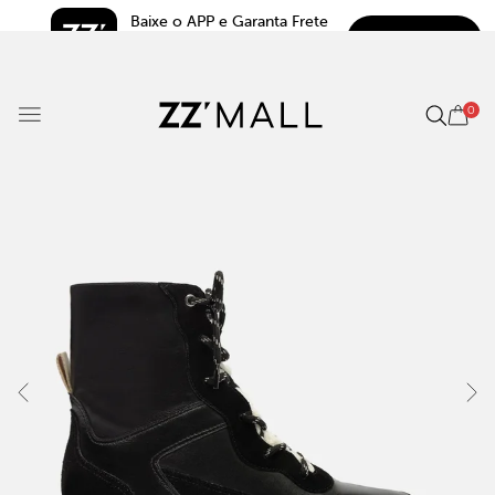
Baixe o APP e Garanta Frete 
BAIXAR
Grátis*
5.0
0