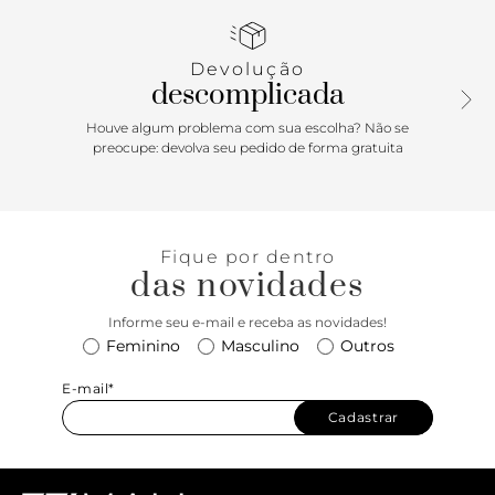
amarração por cadarços pretos cobrindo toda a parte
frontal do cano.
Devolução
descomplicada
Houve algum problema com sua escolha? Não se
preocupe: devolva seu pedido de forma gratuita
Fique por dentro
das novidades
Informe seu e-mail e receba as novidades!
Feminino
Masculino
Outros
E-mail*
Cadastrar