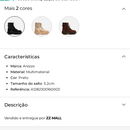
Mais
2
cores
Características
Marca:
Arezzo
Material
:
Multimaterial
Cor
:
Preto
Tamanho do salto
:
5.2cm
Referência:
A1282300160003
Descrição
Bota coturno preta. O modelo tem cano médio, salto
Vendido e entregue por
ZZ MALL
médio bloco e formato arredondado na ponta. Possui
solado emborrachado tratorado, bipartido. Traz fecho em