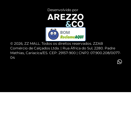
Entrega
ZZ Influ
Desenvolvido por
Devolução do Produto
ZZ MALL é confiável
Compre pelo WhatsApp
ZZPay
BOM
Cartão Presente
©
2026
, ZZ MALL. Todos os direitos reservados.
ZZAB
Comércio de Calçados Ltda. | Rua África do Sul, 2280. Padre
Mathias, Cariacica/ES. CEP: 29157-900 | CNPJ: 07.900.208/0077-
Vendas Corporativas
04