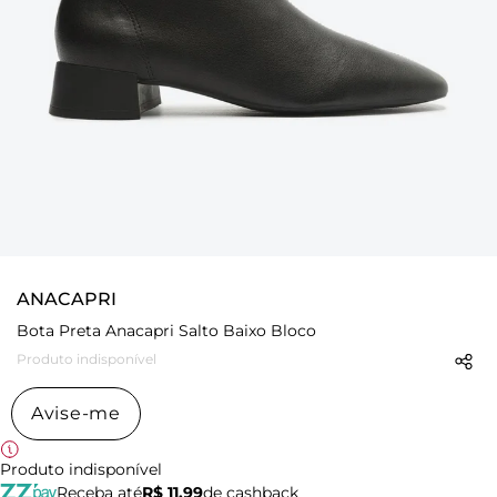
ANACAPRI
Bota Preta Anacapri Salto Baixo Bloco
Produto indisponível
Avise-me
Produto indisponível
Receba até
R$ 11,99
de cashback