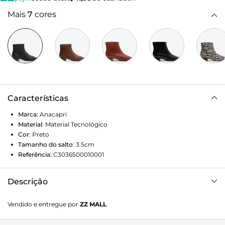
Mais
7
cores
Características
Marca:
Anacapri
Material
:
Material Tecnológico
Cor
:
Preto
Tamanho do salto
:
3.5cm
Referência:
C3036500010001
Descrição
Bota preta de cano curto com bico quadrado. O calçado
Vendido e entregue por
ZZ MALL
possui salto bloco baixo, com detalhes em costura de
mesmo tom no cabedal e em torno do calcanhar.