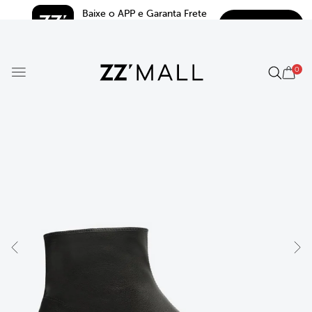
Baixe o APP e Garanta Frete 
BAIXAR
Grátis*
5.0
0