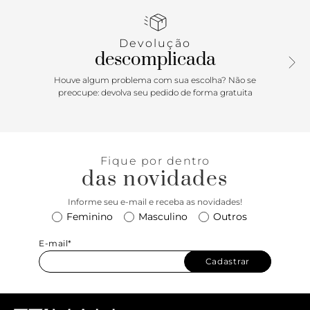
Porque Apostar
Devolução
A bota ANACAPRI de cano curto vem com um shape mais
descomplicada
clássico e bico quadrado. Clássica, confortável e atemporal,
ela é perfeita para o dia a dia, vai te acompanhar em todos
Houve algum problema com sua escolha? Não se
os momentos. É só calçar e está totalmente pronta! Invista
preocupe: devolva seu pedido de forma gratuita
com vestidinhos e saias com meia calça. Combine também
com jeans e camisas! Versátil, ela é a aposta certeira para os
dias mais frios e chuvosos com estilo.
Fique por dentro
das novidades
Informe seu e-mail e receba as novidades!
Feminino
Masculino
Outros
E-mail*
Cadastrar