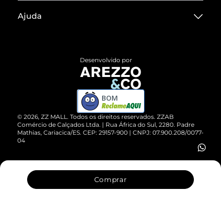
Sobre ZZ MALL
Ajuda
Termos de Uso
Central de Atendimento
Políticas de Privacidade
Entrega
ZZ Influ
Desenvolvido por
Devolução do Produto
ZZ MALL é confiável
Compre pelo WhatsApp
ZZPay
BOM
Cartão Presente
©
2026
, ZZ MALL. Todos os direitos reservados.
ZZAB
Comércio de Calçados Ltda. | Rua África do Sul, 2280. Padre
Mathias, Cariacica/ES. CEP: 29157-900 | CNPJ: 07.900.208/0077-
Vendas Corporativas
04
Comprar