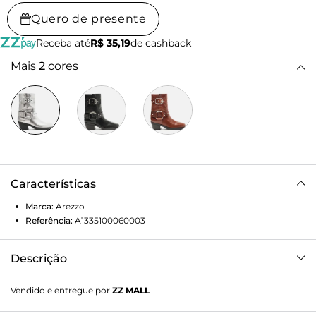
Quero de presente
Receba até
R$ 35,19
de cashback
Mais
2
cores
Características
Marca:
Arezzo
Referência:
A1335100060003
Descrição
Bota prata de couro. O sapato tem cano curto, salto médio
Vendido e entregue por
ZZ MALL
bloco e ponta quadrada. Traz costuras marcadas, tira larga
com fivela metálica na lateral superior do cano e mais uma