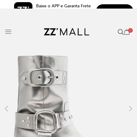
Baixe o APP e Garanta Frete 
BAIXAR
Grátis*
5.0
0