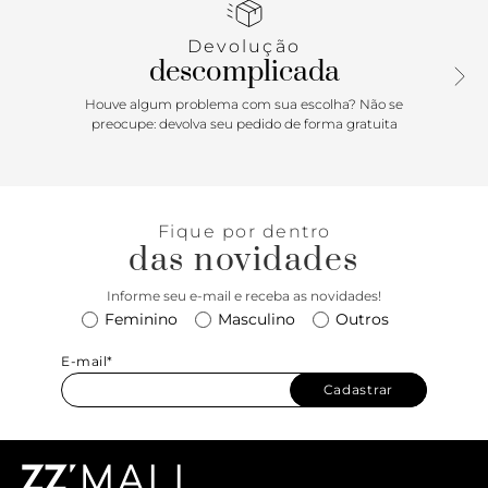
Devolução
descomplicada
Houve algum problema com sua escolha? Não se
preocupe: devolva seu pedido de forma gratuita
Fique por dentro
das novidades
Informe seu e-mail e receba as novidades!
Feminino
Masculino
Outros
E-mail*
Cadastrar