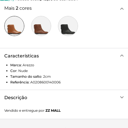
Mais
2
cores
Características
Marca:
Arezzo
Cor
:
Nude
Tamanho do salto
:
2cm
Referência:
A0208600140006
Descrição
Bota Nude Cano Médio Salto Baixo
Vendido e entregue por
ZZ MALL