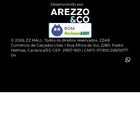
Entrega
ZZ Influ
Desenvolvido por
Devolução do Produto
ZZ MALL é confiável
Compre pelo WhatsApp
ZZPay
BOM
Cartão Presente
©
2026
, ZZ MALL. Todos os direitos reservados.
ZZAB
Comércio de Calçados Ltda. | Rua África do Sul, 2280. Padre
Mathias, Cariacica/ES. CEP: 29157-900 | CNPJ: 07.900.208/0077-
Vendas Corporativas
04