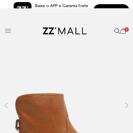
Baixe o APP e Garanta Frete 
BAIXAR
Grátis*
5.0
0