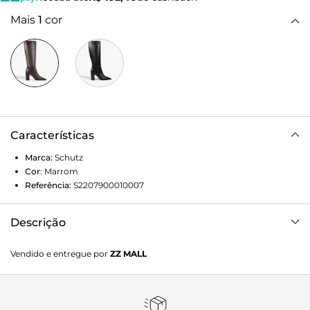
Mais
1
cor
Características
Marca:
Schutz
Cor
:
Marrom
Referência:
S2207900010007
Descrição
Elegante e com um toque sexy, essa bota de cano longo
Vendido e entregue por
ZZ MALL
em couro é a definição de sofisticação. O bico fino traz um
toque de classe, enquanto o fechamento em zíper na parte
interna oferece praticidade e um ajuste perfeito. O salto
bloco alto confere aquele poder que eleva qualquer look.