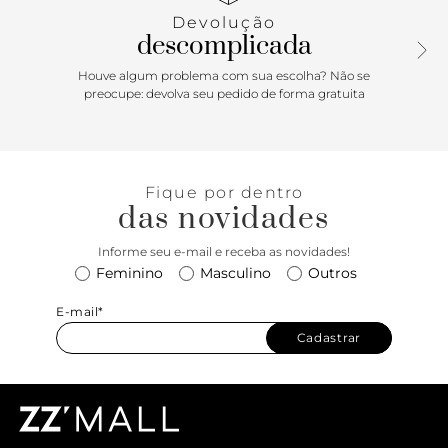
Uma peça versátil e poderosa, ideal para quem deseja
Devolução
arrasar com um visual imbatível e cheio de atitude.
descomplicada
Houve algum problema com sua escolha? Não se
preocupe: devolva seu pedido de forma gratuita
Fique por dentro
das novidades
Informe seu e-mail e receba as novidades!
Feminino
Masculino
Outros
E-mail*
Cadastrar