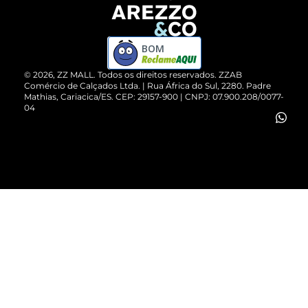
Devolução do Produto
ZZ MALL é confiável
Compre pelo WhatsApp
ZZPay
BOM
Cartão Presente
©
2026
, ZZ MALL. Todos os direitos reservados.
ZZAB
Comércio de Calçados Ltda. | Rua África do Sul, 2280. Padre
Mathias, Cariacica/ES. CEP: 29157-900 | CNPJ: 07.900.208/0077-
Vendas Corporativas
04