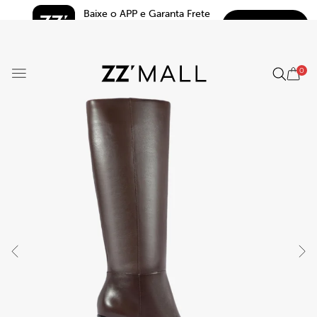
Baixe o APP e Garanta Frete 
BAIXAR
Grátis*
5.0
0