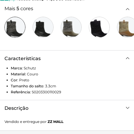
Mais
5
cores
Características
Marca:
Schutz
Material
:
Couro
Cor
:
Preto
Tamanho do salto
:
3.3cm
Referência:
S0203300110029
Descrição
Nossa bota best seller continua super em alta! Com malha
Vendido e entregue por
ZZ MALL
metalizada e pequeno salto interno, compõe looks incríveis
para qualquer hora - use com shorts jeans para uma