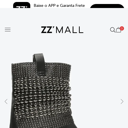
Baixe o APP e Garanta Frete 
BAIXAR
Grátis*
5.0
0