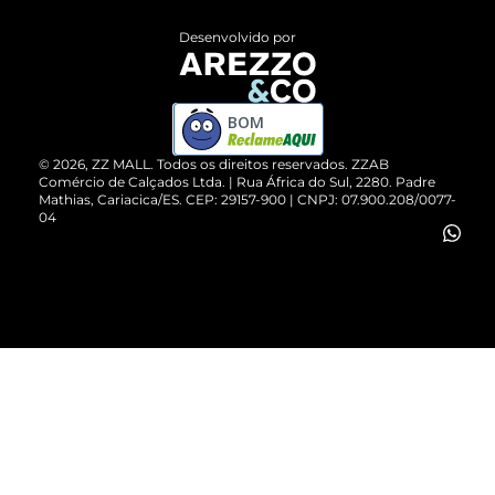
Entrega
ZZ Influ
Desenvolvido por
Devolução do Produto
ZZ MALL é confiável
Compre pelo WhatsApp
ZZPay
BOM
Cartão Presente
©
2026
, ZZ MALL. Todos os direitos reservados.
ZZAB
Comércio de Calçados Ltda. | Rua África do Sul, 2280. Padre
Mathias, Cariacica/ES. CEP: 29157-900 | CNPJ: 07.900.208/0077-
Vendas Corporativas
04