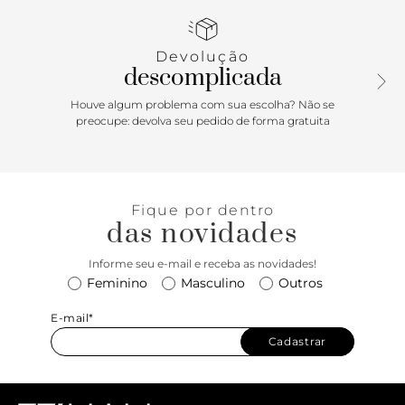
produção mais descontraída, aposte em vestidos fluidos
para fazer um moderno contraste com o “peso” do modelo
ou mesmo invista em um look fashionista com legging
Devolução
metalizada ou em animal print… Seja qual for sua escolha,
descomplicada
vai arrasar!
Houve algum problema com sua escolha? Não se
preocupe: devolva seu pedido de forma gratuita
Fique por dentro
das novidades
Informe seu e-mail e receba as novidades!
Feminino
Masculino
Outros
E-mail*
Cadastrar