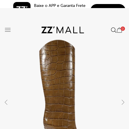
Baixe o APP e Garanta Frete 
BAIXAR
Grátis*
5.0
0