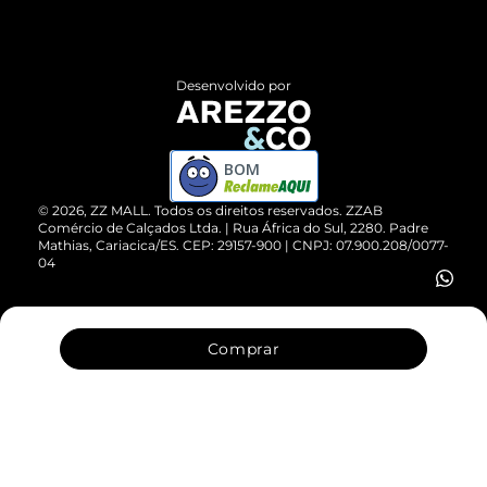
Termos de Uso
Central de Atendimento
Políticas de Privacidade
Entrega
ZZ Influ
Desenvolvido por
Devolução do Produto
ZZ MALL é confiável
Compre pelo WhatsApp
ZZPay
BOM
Cartão Presente
©
2026
, ZZ MALL. Todos os direitos reservados.
ZZAB
Comércio de Calçados Ltda. | Rua África do Sul, 2280. Padre
Mathias, Cariacica/ES. CEP: 29157-900 | CNPJ: 07.900.208/0077-
Vendas Corporativas
04
Comprar