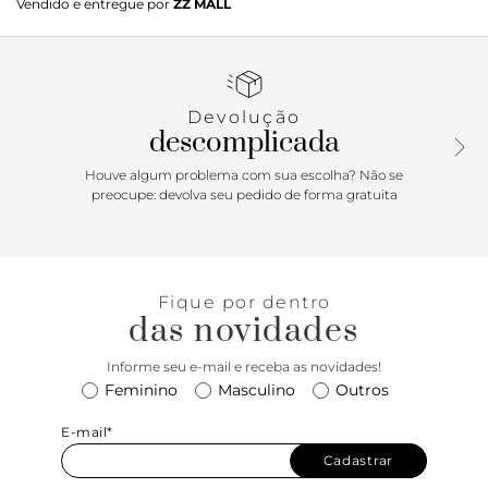
Vendido e entregue por
ZZ MALL
feminina vai ser seu melhor curinga para produções
poderosas e sofisticadas! O couro com textura croco
adiciona um toque de glamour ao visual, enquanto a
construção arredondada de seu cano alto deixa o modelo
mais moderno, garantindo um visual cheio de
Devolução
personalidade - pense em combinações com vestidos que
descomplicada
vão do mídi ao míni, use com saias no joelho + camisas
amplas para um visual inspirado nas musas do street style
Houve algum problema com sua escolha? Não se
ou aposte em produções monocromáticas para um visual
preocupe: devolva seu pedido de forma gratuita
irresistivelmente chic. Seja qual for sua opção, com essa
bota preta você vai arrasar!
Fique por dentro
das novidades
Informe seu e-mail e receba as novidades!
Feminino
Masculino
Outros
E-mail*
Cadastrar