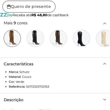
Quero de presente
Receba até
R$ 48,80
de cashback
Mais
9
cores
Características
Marca:
Schutz
Material
:
Couro
Cor
:
Verde
Referência:
S0172303720153
Descrição
Clássica com seu salto e bico finos (sexy!), essa bota