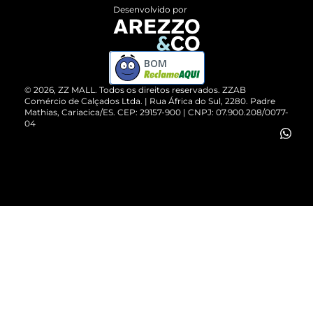
Entrega
ZZ Influ
Desenvolvido por
Devolução do Produto
ZZ MALL é confiável
Compre pelo WhatsApp
ZZPay
BOM
Cartão Presente
©
2026
, ZZ MALL. Todos os direitos reservados.
ZZAB
Comércio de Calçados Ltda. | Rua África do Sul, 2280. Padre
Mathias, Cariacica/ES. CEP: 29157-900 | CNPJ: 07.900.208/0077-
Vendas Corporativas
04