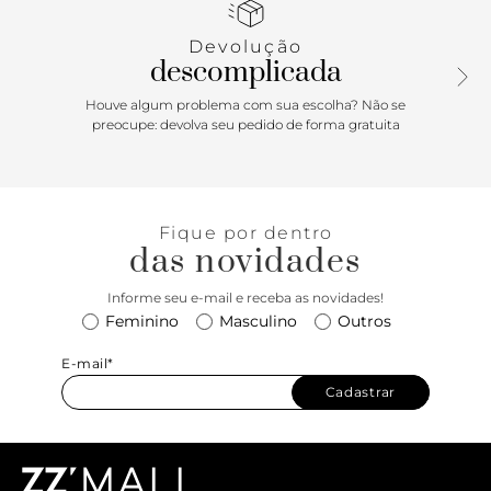
Devolução
descomplicada
Houve algum problema com sua escolha? Não se
preocupe: devolva seu pedido de forma gratuita
Fique por dentro
das novidades
Informe seu e-mail e receba as novidades!
Feminino
Masculino
Outros
E-mail*
Cadastrar