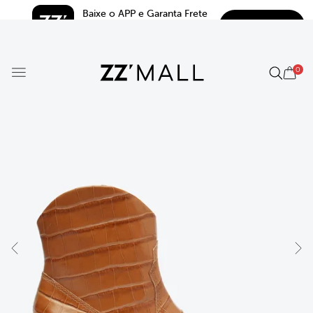
Baixe o APP e Garanta Frete 
BAIXAR
Grátis*
5.0
0