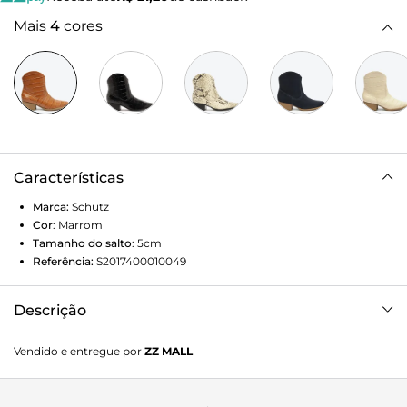
Mais
4
cores
Características
Marca:
Schutz
Cor
:
Marrom
Tamanho do salto
:
5cm
Referência:
S2017400010049
Descrição
Uma bota trendy e cool, feita em couro croco e com bico
Vendido e entregue por
ZZ MALL
fino, detalhe que adiciona um toque elegante ao shape. De
fácil calce, é aquela aposta casual para os looks de todos os
dias. Aposte!