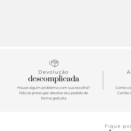
Devolução
A
descomplicada
Houve algum problema com sua escolha?
Conte co
Não se preocupe: devolva seu pedido de
Cartão d
forma gratuita
Fique po