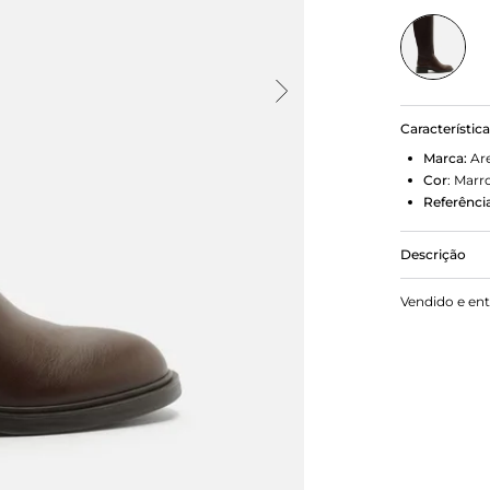
Característic
Marca:
Ar
Cor
:
Marr
Referência
Descrição
Bota Marro
Vendido e en