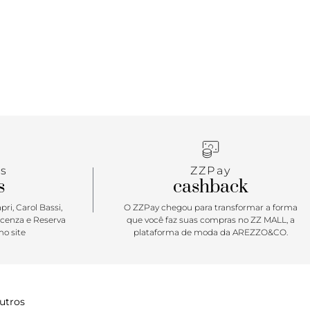
s
ZZPay
s
cashback
ri, Carol Bassi,
O ZZPay chegou para transformar a forma
icenza e Reserva
que você faz suas compras no ZZ MALL, a
o site
plataforma de moda da AREZZO&CO.
utros