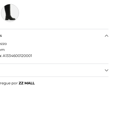
as
ezzo
om
:
A1334600120001
m Salto Baixo Cano Longo
tregue por
ZZ MALL