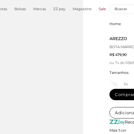
otas
Bolsas
Marcas
ZZ pay
Magazzine
Sale
Home
AREZZO
BOTA MARRO
R$ 479,90
ou 7x de R$68
Tamanhos
33
34
Compra
Adiciona
Rece
Mais
1
cor