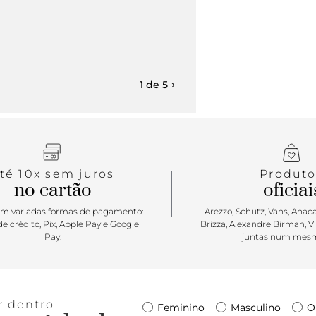
1 de 5
té 10x sem juros
Produto
no cartão
oficiai
m variadas formas de pagamento:
Arezzo, Schutz, Vans, Anacap
e crédito, Pix, Apple Pay e Google
Brizza, Alexandre Birman, V
Pay.
juntas num mesm
r dentro
Feminino
Masculino
O