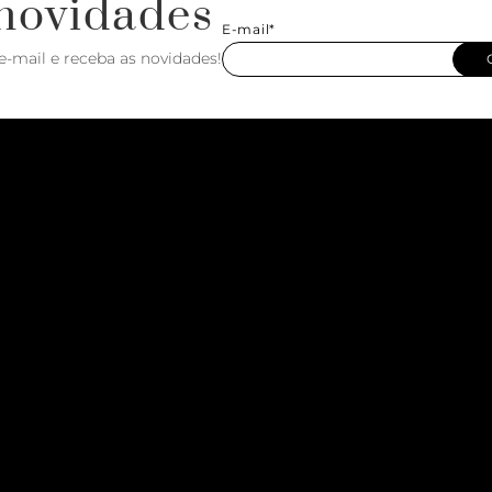
novidades
E-mail*
e-mail e receba as novidades!