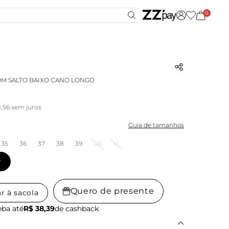
0
M SALTO BAIXO CANO LONGO
,56 sem juros
Guia de tamanhos
35
36
37
38
39
40
41
r
Quero de presente
r à sacola
ba até
R$ 38,39
de cashback