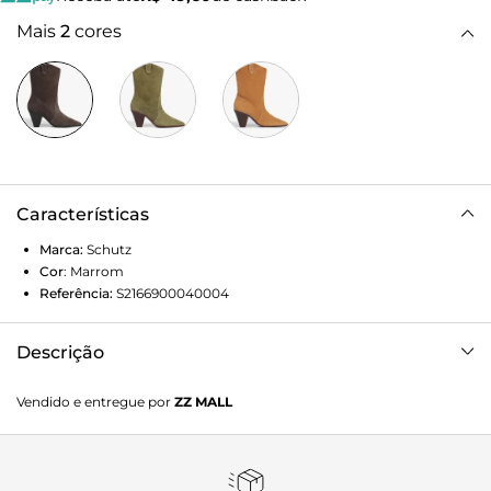
Mais
2
cores
Características
Marca:
Schutz
Cor
:
Marrom
Referência:
S2166900040004
Descrição
Eleve seu estilo com esta elegante bota de cano curto de
Vendido e entregue por
ZZ MALL
camurça. Com um salto bloco e um bico fino, estas botas
são a combinação perfeita de conforto e estilo. O couro de
camurça macio garante um ajuste confortável. Perfeitas
para qualquer ocasião, desde um evento formal até um dia