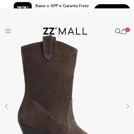
Baixe o APP e Garanta Frete 
BAIXAR
Grátis*
5.0
0