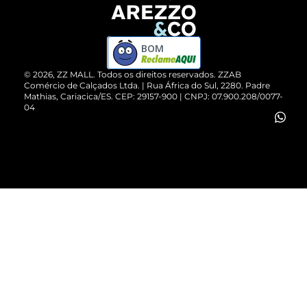
Devolução do Produto
ZZ MALL é confiável
Compre pelo WhatsApp
ZZPay
BOM
Cartão Presente
©
2026
, ZZ MALL. Todos os direitos reservados.
ZZAB
Comércio de Calçados Ltda. | Rua África do Sul, 2280. Padre
Mathias, Cariacica/ES. CEP: 29157-900 | CNPJ: 07.900.208/0077-
Vendas Corporativas
04