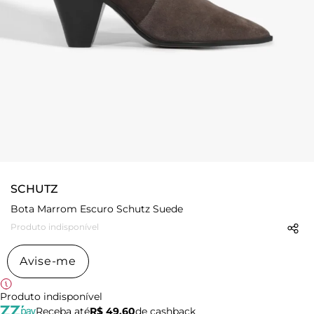
SCHUTZ
Bota Marrom Escuro Schutz Suede
Produto indisponível
Avise-me
Produto indisponível
Receba até
R$ 49,60
de cashback