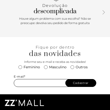
casual.
Devolução
descomplicada
Houve algum problema com sua escolha? Não se
preocupe: devolva seu pedido de forma gratuita
Fique por dentro
das novidades
Informe seu e-mail e receba as novidades!
Feminino
Masculino
Outros
E-mail*
Cadastrar