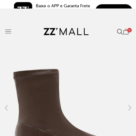
Baixe o APP e Garanta Frete 
BAIXAR
Grátis*
5.0
0