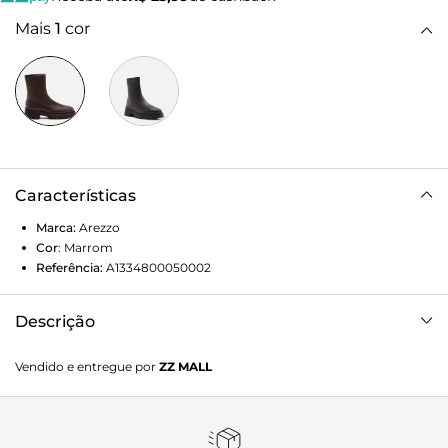
Mais
1
cor
Características
Marca:
Arezzo
Cor
:
Marrom
Referência:
A1334800050002
Descrição
Bota marrom. O modelo tem cano curto, salto baixo
Vendido e entregue por
ZZ MALL
tratorado e bico quadrado. Traz cabedal liso com detalhes
em costuras e sem fechamento.