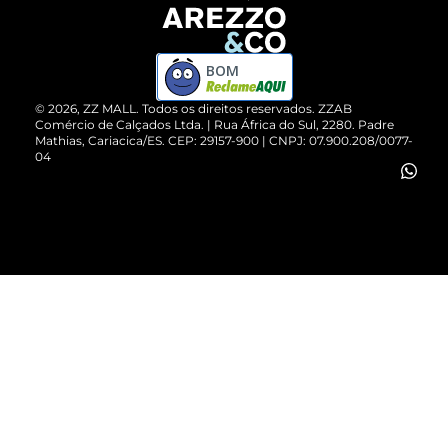
Devolução do Produto
ZZ MALL é confiável
Compre pelo WhatsApp
ZZPay
BOM
Cartão Presente
©
2026
, ZZ MALL. Todos os direitos reservados.
ZZAB
Comércio de Calçados Ltda. | Rua África do Sul, 2280. Padre
Mathias, Cariacica/ES. CEP: 29157-900 | CNPJ: 07.900.208/0077-
Vendas Corporativas
04