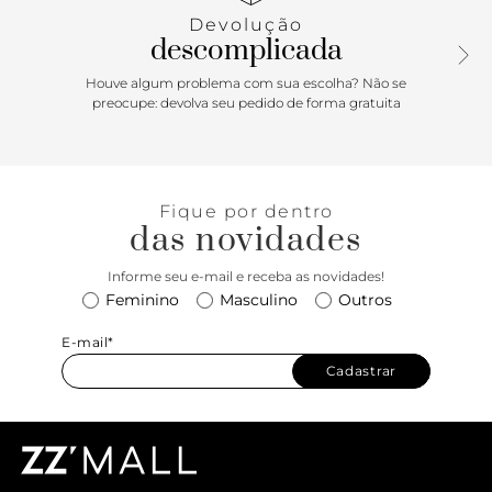
Devolução
descomplicada
Houve algum problema com sua escolha? Não se
preocupe: devolva seu pedido de forma gratuita
Fique por dentro
das novidades
Informe seu e-mail e receba as novidades!
Feminino
Masculino
Outros
E-mail*
Cadastrar