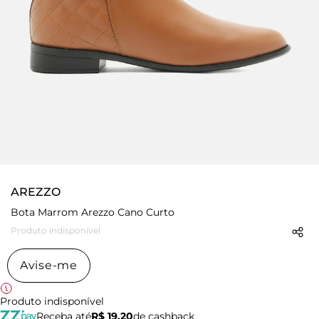
AREZZO
Bota Marrom Arezzo Cano Curto
Produto indisponível
Avise-me
Produto indisponível
Receba até
R$ 19,20
de cashback