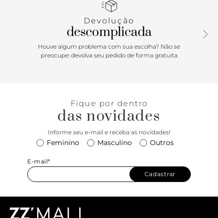
Devolução
descomplicada
Houve algum problema com sua escolha? Não se
preocupe: devolva seu pedido de forma gratuita
Fique por dentro
das novidades
Informe seu e-mail e receba as novidades!
Feminino
Masculino
Outros
E-mail*
Cadastrar