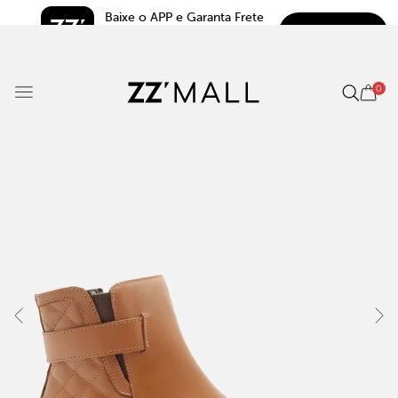
Baixe o APP e Garanta Frete 
BAIXAR
Grátis*
5.0
0