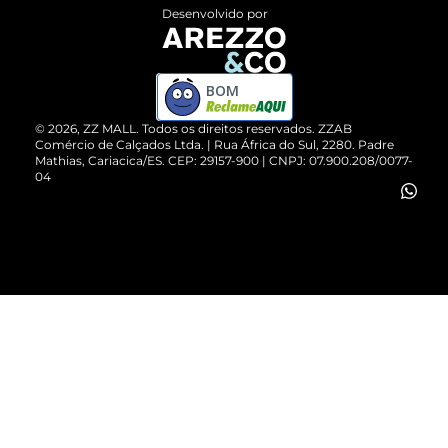
Entrega
ZZ Influ
Desenvolvido por
Devolução do Produto
ZZ MALL é confiável
Compre pelo WhatsApp
ZZPay
BOM
Cartão Presente
©
2026
, ZZ MALL. Todos os direitos reservados.
ZZAB
Comércio de Calçados Ltda. | Rua África do Sul, 2280. Padre
Mathias, Cariacica/ES. CEP: 29157-900 | CNPJ: 07.900.208/0077-
Vendas Corporativas
04