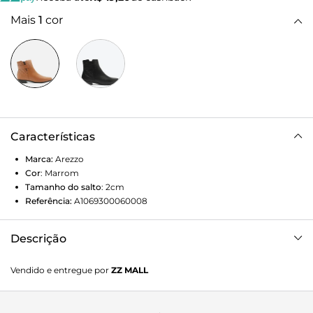
Mais
1
cor
Características
Marca:
Arezzo
Cor
:
Marrom
Tamanho do salto
:
2cm
Referência:
A1069300060008
Descrição
Bota marrom. O sapato tem cano curto, salto baixo bloco e
Vendido e entregue por
ZZ MALL
formato arredondado na ponta.