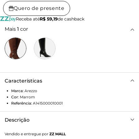
Quero de presente
Receba até
R$ 59,19
de cashback
Mais
1
cor
Características
Marca:
Arezzo
Cor
:
Marrom
Referência:
A1415000010001
Descrição
Bota feminina marrom de couro. O modelo tem cano
Vendido e entregue por
ZZ MALL
longo, salto médio bloco e ponta fina. Fechada, traz recorte