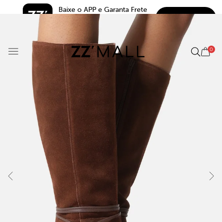
Baixe o APP e Garanta Frete 
BAIXAR
Grátis*
5.0
0