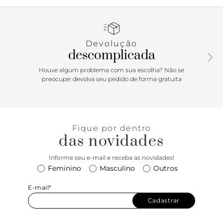
em V no topo do cano e zíper em toda a extensão da lateral
interna.
Devolução
descomplicada
Houve algum problema com sua escolha? Não se
preocupe: devolva seu pedido de forma gratuita
Fique por dentro
das novidades
Informe seu e-mail e receba as novidades!
Feminino
Masculino
Outros
E-mail*
Cadastrar