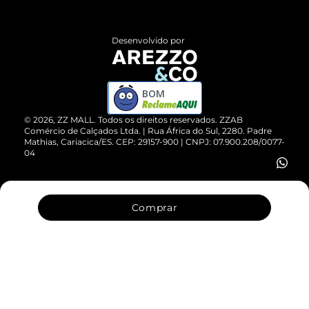
Central de Atendimento
Políticas de Privacidade
Entrega
ZZ Influ
Desenvolvido por
Devolução do Produto
ZZ MALL é confiável
Compre pelo WhatsApp
ZZPay
BOM
Cartão Presente
©
2026
, ZZ MALL. Todos os direitos reservados.
ZZAB
Comércio de Calçados Ltda. | Rua África do Sul, 2280. Padre
Mathias, Cariacica/ES. CEP: 29157-900 | CNPJ: 07.900.208/0077-
Vendas Corporativas
04
Comprar